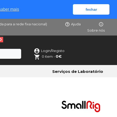
saber mais
fechar
da para a rede fixa nacional)
Ajuda
Sobre nós
O
Login/Registo
0€
0 item -
Serviços de Laboratório