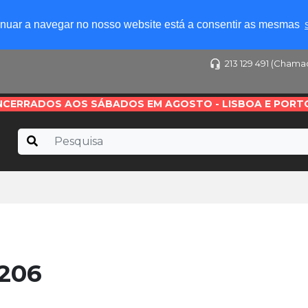
tinuar a navegar no nosso website está a consentir as mesmas
213 129 491 (Chama
NCERRADOS AOS SÁBADOS EM AGOSTO - LISBOA E PORT
206