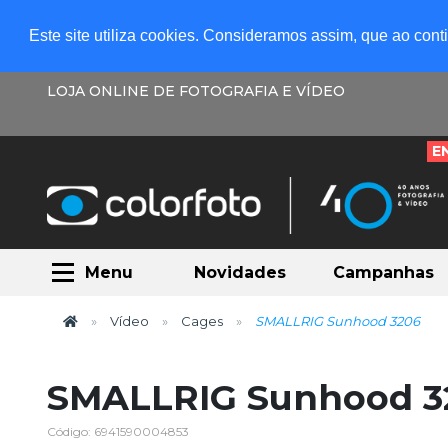
Este site utiliza cookies. Consideramos assim, que ao con
LOJA ONLINE DE FOTOGRAFIA E VÍDEO
E
Menu
Novidades
Campanhas
Vídeo
Cages
SMALLRIG Sunhood 3206
SMALLRIG Sunhood 3
Código: 6941590004853