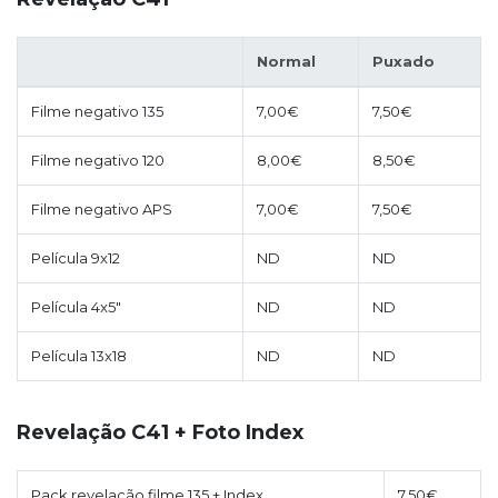
Normal
Puxado
Filme negativo 135
7,00€
7,50€
Filme negativo 120
8,00€
8,50€
Filme negativo APS
7,00€
7,50€
Película 9x12
ND
ND
Película 4x5"
ND
ND
Película 13x18
ND
ND
Revelação C41 + Foto Index
Pack revelação filme 135 + Index
7,50€