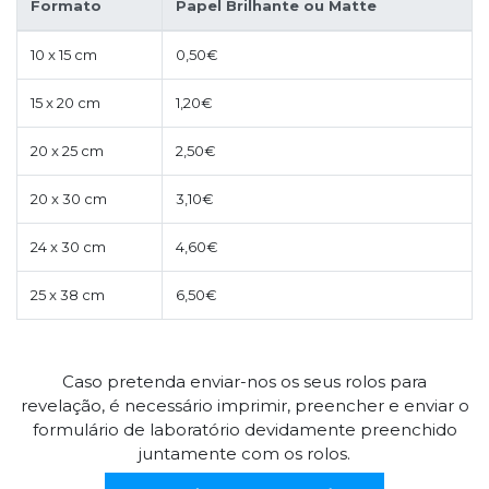
Formato
Papel Brilhante ou Matte
10 x 15 cm
0,50€
15 x 20 cm
1,20€
20 x 25 cm
2,50€
20 x 30 cm
3,10€
24 x 30 cm
4,60€
25 x 38 cm
6,50€
Caso pretenda enviar-nos os seus rolos para
revelação, é necessário imprimir, preencher e enviar o
formulário de laboratório devidamente preenchido
juntamente com os rolos.