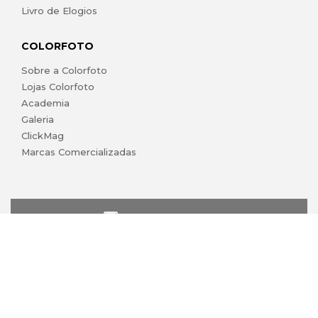
Livro de Elogios
COLORFOTO
Sobre a Colorfoto
Lojas Colorfoto
Academia
Galeria
ClickMag
Marcas Comercializadas
lojaonline@colorfoto.pt
© 2026 COLORFOTO marca comercial da Barreiros da Silva,
Lda. Todos os direitos reservados