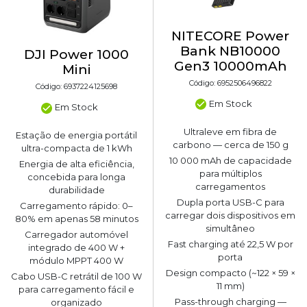
NITECORE Power
Bank NB10000
DJI Power 1000
Gen3 10000mAh
Mini
Código: 6952506496822
Código: 6937224125698
Em Stock
Em Stock
Ultraleve em fibra de
Estação de energia portátil
carbono — cerca de 150 g
ultra-compacta de 1 kWh
10 000 mAh de capacidade
Energia de alta eficiência,
para múltiplos
concebida para longa
carregamentos
durabilidade
Dupla porta USB-C para
Carregamento rápido: 0–
carregar dois dispositivos em
80% em apenas 58 minutos
simultâneo
Carregador automóvel
Fast charging até 22,5 W por
integrado de 400 W +
porta
módulo MPPT 400 W
Design compacto (~122 × 59 ×
Cabo USB-C retrátil de 100 W
11 mm)
para carregamento fácil e
Pass-through charging —
organizado