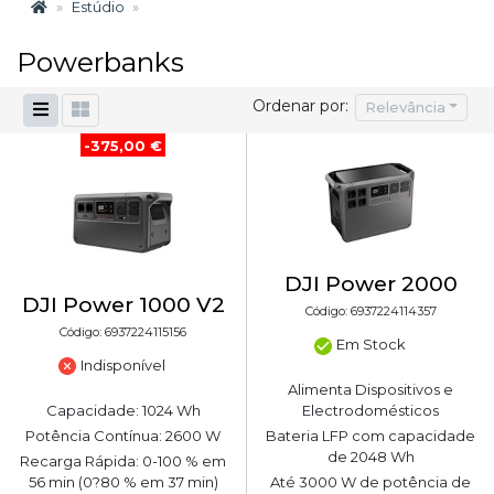
Estúdio
Powerbanks
Ordenar por:
Relevância
-375,00 €
DJI Power 2000
DJI Power 1000 V2
Código: 6937224114357
Código: 6937224115156
Em Stock
Indisponível
Alimenta Dispositivos e
Capacidade: 1024 Wh
Electrodomésticos
Potência Contínua: 2600 W
Bateria LFP com capacidade
de 2048 Wh
Recarga Rápida: 0-100 % em
56 min (0?80 % em 37 min)
Até 3000 W de potência de