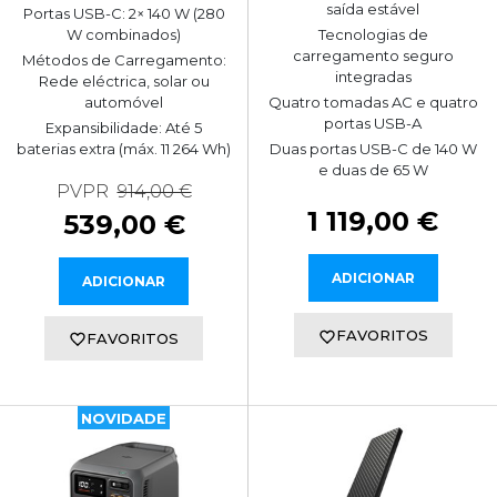
saída estável
Portas USB-C: 2× 140 W (280
W combinados)
Tecnologias de
carregamento seguro
Métodos de Carregamento:
integradas
Rede eléctrica, solar ou
automóvel
Quatro tomadas AC e quatro
portas USB-A
Expansibilidade: Até 5
baterias extra (máx. 11 264 Wh)
Duas portas USB-C de 140 W
e duas de 65 W
PVPR
914,00 €
1 119,00 €
539,00 €
ADICIONAR
ADICIONAR
FAVORITOS
FAVORITOS
NOVIDADE