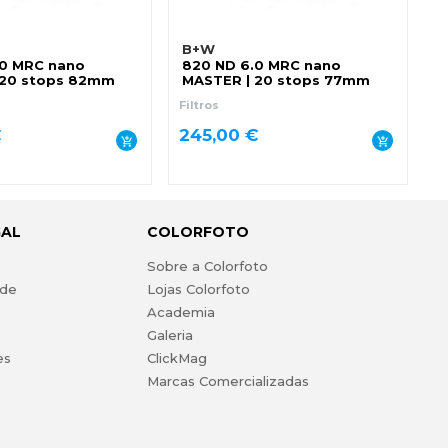
B+W
.0 MRC nano
820 ND 6.0 MRC nano
 20 stops 82mm
MASTER | 20 stops 77mm
Filtros
€
245,00 €
GAL
COLORFOTO
s
Sobre a Colorfoto
ade
Lojas Colorfoto
Academia
Galeria
es
ClickMag
Marcas Comercializadas