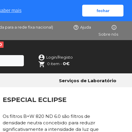
saber mais
fechar
da para a rede fixa nacional)
Ajuda
Sobre nós
O
Login/Registo
0€
0 item -
Serviços de Laboratório
ESPECIAL ECLIPSE
Os filtros B+W 820 ND 6.0 são filtros de
densidade neutra concebido para reduzir
significativamente a intensidade da luz que