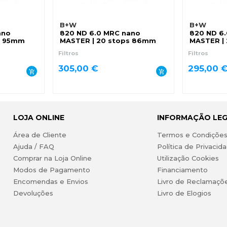
B+W
B+W
ano
820 ND 6.0 MRC nano
820 ND 6
s 95mm
MASTER | 20 stops 86mm
MASTER |
Filtros
Filtros
305,00 €
295,00 
LOJA ONLINE
INFORMAÇÃO LE
Área de Cliente
Termos e Condiçõe
Ajuda / FAQ
Política de Privacid
Comprar na Loja Online
Utilização Cookies
Modos de Pagamento
Financiamento
Encomendas e Envios
Livro de Reclamaçõ
Devoluções
Livro de Elogios