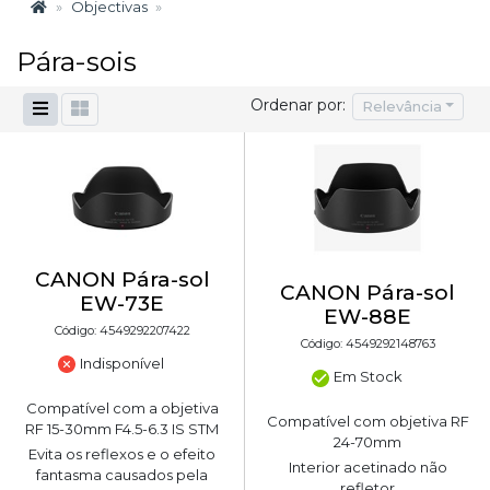
Objectivas
Pára-sois
Ordenar por:
Relevância
CANON Pára-sol
CANON Pára-sol
EW-73E
EW-88E
Código: 4549292207422
Código: 4549292148763
Indisponível
Em Stock
Compatível com a objetiva
Compatível com objetiva RF
RF 15-30mm F4.5-6.3 IS STM
24-70mm
Evita os reflexos e o efeito
Interior acetinado não
fantasma causados pela
refletor