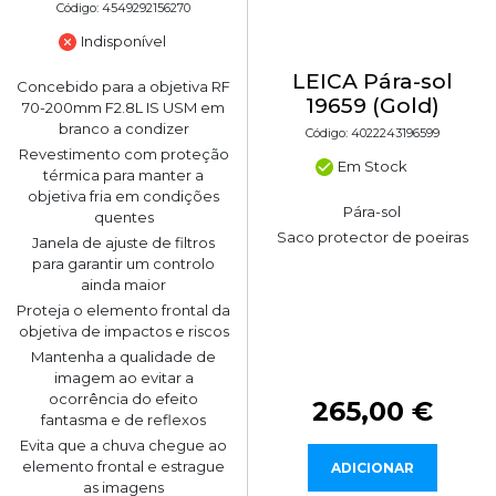
Código: 4549292156270
Indisponível
LEICA Pára-sol
Concebido para a objetiva RF
19659 (Gold)
70-200mm F2.8L IS USM em
branco a condizer
Código: 4022243196599
Revestimento com proteção
Em Stock
térmica para manter a
objetiva fria em condições
Pára-sol
quentes
Saco protector de poeiras
Janela de ajuste de filtros
para garantir um controlo
ainda maior
Proteja o elemento frontal da
objetiva de impactos e riscos
Mantenha a qualidade de
imagem ao evitar a
ocorrência do efeito
265,00 €
fantasma e de reflexos
Evita que a chuva chegue ao
elemento frontal e estrague
ADICIONAR
as imagens