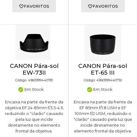
FAVORITOS
FAVORITOS
CANON Pára-sol
CANON Pára-sol
EW-73II
ET-65 III
Código: 4960999440781
Código: 4960999440750
Em Stock
Em Stock
Encaixa na parte da frente da
Encaixa na parte da frente da
objetiva EF 24-85mm f/3.5-4.5,
EF 85mm f/1.8 USM e EF
reduzindo o "clarão" causado
100mm f/2 USM, reduzindo o
pela luz que incide
"clarão" causado pela luz que
diretamente no elemento
incide diretamente no
frontal da objetiva.
elemento frontal da objetiva.