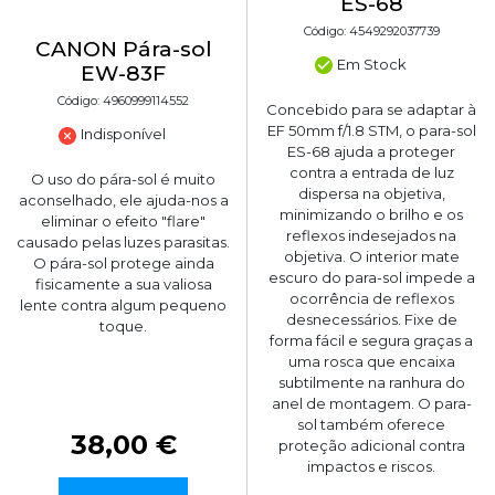
ES-68
Código: 4549292037739
CANON Pára-sol
Em Stock
EW-83F
Código: 4960999114552
Concebido para se adaptar à
EF 50mm f/1.8 STM, o para-sol
Indisponível
ES-68 ajuda a proteger
contra a entrada de luz
O uso do pára-sol é muito
dispersa na objetiva,
aconselhado, ele ajuda-nos a
minimizando o brilho e os
eliminar o efeito "flare"
reflexos indesejados na
causado pelas luzes parasitas.
objetiva. O interior mate
O pára-sol protege ainda
escuro do para-sol impede a
fisicamente a sua valiosa
ocorrência de reflexos
lente contra algum pequeno
desnecessários. Fixe de
toque.
forma fácil e segura graças a
uma rosca que encaixa
subtilmente na ranhura do
anel de montagem. O para-
sol também oferece
38,00 €
proteção adicional contra
impactos e riscos.