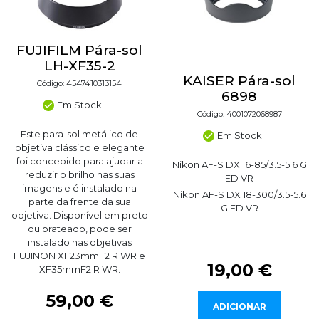
FUJIFILM Pára-sol
LH-XF35-2
KAISER Pára-sol
Código: 4547410313154
6898
Em Stock
Código: 4001072068987
Este para-sol metálico de
Em Stock
objetiva clássico e elegante
foi concebido para ajudar a
Nikon AF-S DX 16-85/3.5-5.6 G
reduzir o brilho nas suas
ED VR
imagens e é instalado na
Nikon AF-S DX 18-300/3.5-5.6
parte da frente da sua
G ED VR
objetiva. Disponível em preto
ou prateado, pode ser
instalado nas objetivas
FUJINON XF23mmF2 R WR e
19,00 €
XF35mmF2 R WR.
59,00 €
ADICIONAR