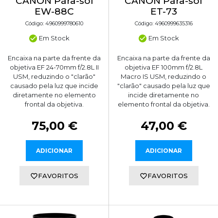
CANON Pára-sol
CANON Pára-sol
EW-88C
ET-73
Código: 4960999780610
Código: 4960999635316
Em Stock
Em Stock
Encaixa na parte da frente da
Encaixa na parte da frente da
objetiva EF 24-70mm f/2.8L II
objetiva EF 100mm f/2.8L
USM, reduzindo o "clarão"
Macro IS USM, reduzindo o
causado pela luz que incide
"clarão" causado pela luz que
diretamente no elemento
incide diretamente no
frontal da objetiva.
elemento frontal da objetiva.
75,00 €
47,00 €
ADICIONAR
ADICIONAR
FAVORITOS
FAVORITOS