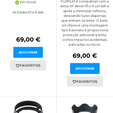
FUJIFILM é compatível com a
Em Stock
lente XF 18mm f/1.4 R LM WR e
ajuda a minimizar reflexos,
XF23MM F/1.4 R WR
desviando luzes dispersas
que entram na lente. O para-
sol oferece uma montagem
tipo baioneta e proporciona
proteção adicional à lente
69,00 €
contra impactos acidentais,
pancadas ou riscos.
ADICIONAR
69,00 €
FAVORITOS
ADICIONAR
FAVORITOS