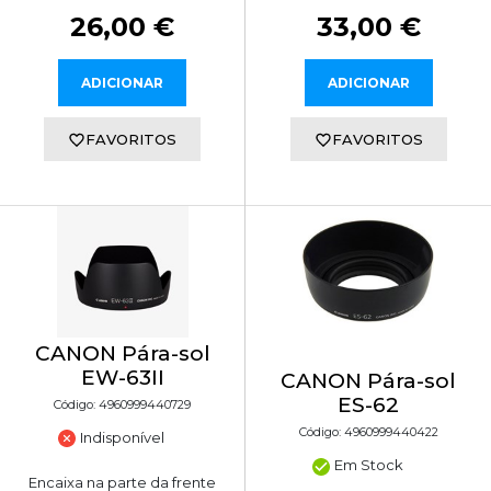
26,00 €
33,00 €
ADICIONAR
ADICIONAR
FAVORITOS
FAVORITOS
CANON Pára-sol
EW-63II
CANON Pára-sol
ES-62
Código: 4960999440729
Código: 4960999440422
Indisponível
Em Stock
Encaixa na parte da frente