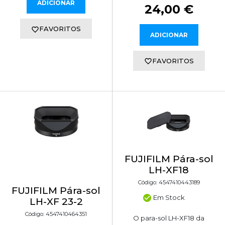
ADICIONAR
24,00 €
FAVORITOS
ADICIONAR
FAVORITOS
FUJIFILM Pára-sol
LH-XF18
Código: 4547410443189
FUJIFILM Pára-sol
Em Stock
LH-XF 23-2
Código: 4547410464351
O para-sol LH-XF18 da