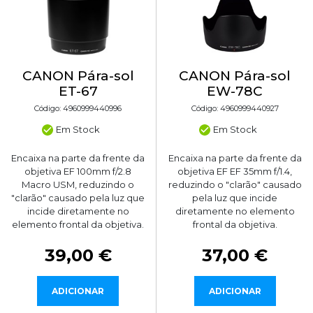
CANON Pára-sol
CANON Pára-sol
ET-67
EW-78C
Código: 4960999440996
Código: 4960999440927
Em Stock
Em Stock
Encaixa na parte da frente da
Encaixa na parte da frente da
objetiva EF 100mm f/2.8
objetiva EF EF 35mm f/1.4,
Macro USM, reduzindo o
reduzindo o "clarão" causado
"clarão" causado pela luz que
pela luz que incide
incide diretamente no
diretamente no elemento
elemento frontal da objetiva.
frontal da objetiva.
39,00 €
37,00 €
ADICIONAR
ADICIONAR