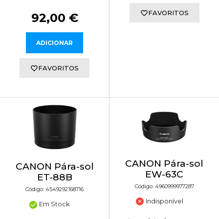
FAVORITOS
92,00 €
ADICIONAR
FAVORITOS
CANON Pára-sol
CANON Pára-sol
EW-63C
ET-88B
Código: 4960999977287
Código: 4549292168716
Indisponível
Em Stock