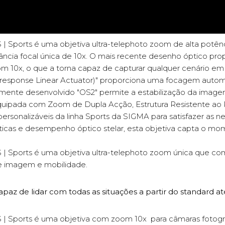
Sports é uma objetiva ultra-telephoto zoom de alta potên
tância focal única de 10x. O mais recente desenho óptico 
x, o que a torna capaz de capturar qualquer cenário em al
esponse Linear Actuator)" proporciona uma focagem autom
temente desenvolvido "OS2" permite a estabilização da imag
ipada com Zoom de Dupla Acção, Estrutura Resistente ao 
ersonalizáveis da linha Sports da SIGMA para satisfazer as 
ísticas e desempenho óptico stelar, esta objetiva capta o 
Sports é uma objetiva ultra-telephoto zoom única que com
 imagem e mobilidade.
z de lidar com todas as situações a partir do standard até
Sports é uma objetiva com zoom 10x para câmaras fotográf