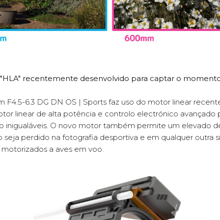
r "HLA" recentemente desenvolvido para captar o momento
F4.5-6.3 DG DN OS | Sports faz uso do motor linear recen
motor linear de alta potência e controlo electrónico avança
isão inigualáveis. O novo motor também permite um elevado
seja perdido na fotografia desportiva e em qualquer outra s
 motorizados a aves em voo.