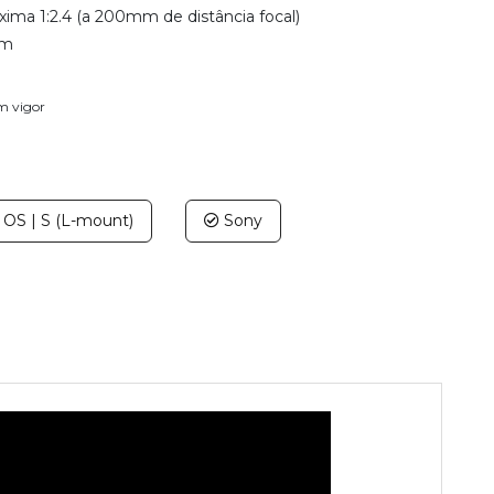
ima 1:2.4 (a 200mm de distância focal)
mm
em vigor
OS | S (L-mount)
Sony