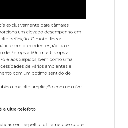
cia exclusivamente para câmaras
proporciona um elevado desempenho em
ta definição. O motor linear
ática sem precedentes, rápida e
em de 7 stops a 60mm e 6 stops a
Pó e aos Salpicos, bem como uma
necessidades de vários ambientes e
momento com um optimo sentido de
bina uma alta ampliação com um nível
 à ultra-telefoto
icas sem espelho full frame que cobre