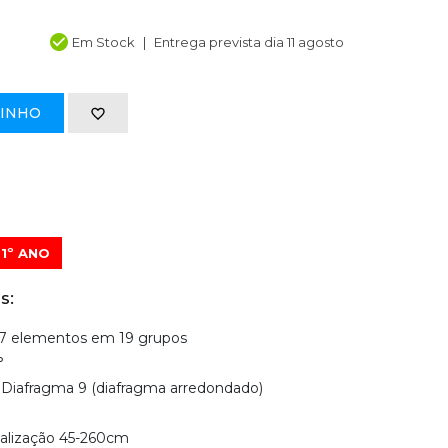
Em Stock
Entrega prevista dia 11 agosto
RINHO
1º ANO
s:
27 elementos em 19 grupos
°
Diafragma 9 (diafragma arredondado)
calização 45-260cm