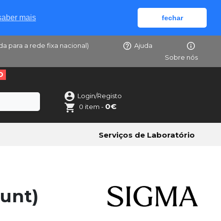
saber mais
fechar
da para a rede fixa nacional)
Ajuda
Sobre nós
O
Login/Registo
0€
0 item -
Serviços de Laboratório
unt)