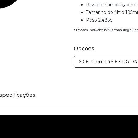
Razão de ampliação máx
Tamanho do filtro 105
Peso 2,485g
* Preços incluem IVA à taxa (legal) 
Opções:
60-600mm F4.5-6.3 DG DN 
specificações