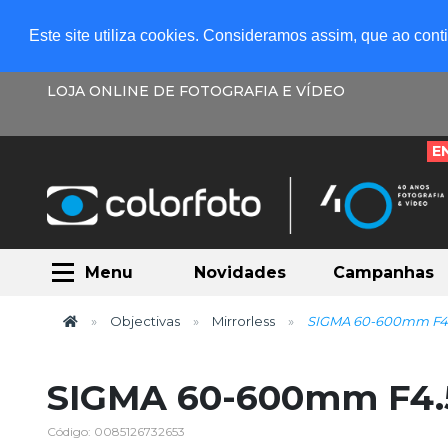
Este site utiliza cookies. Consideramos assim, que ao con
LOJA ONLINE DE FOTOGRAFIA E VÍDEO
E
Menu
Novidades
Campanhas
Objectivas
Mirrorless
SIGMA 60-600mm F4.5
SIGMA 60-600mm F4.5
Código: 0085126732653