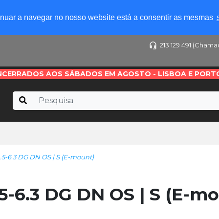
tinuar a navegar no nosso website está a consentir as mesmas
213 129 491 (Chama
NCERRADOS AOS SÁBADOS EM AGOSTO - LISBOA E PORT
-6.3 DG DN OS | S (E-mount)
-6.3 DG DN OS | S (E-mo