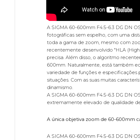
A SIGMA 60-600mm F4.5-6.3 DG DN OS | 
fotográficas sem espelho, com uma dis
toda a gama de zoom, mesmo com zoom 10
recentemente desenvolvido "HLA (Highr
precisa. Além disso, o algoritmo recen
600mm. Naturalmente, está também equ
variedade de funções e especificações p
situações. Com as suas muitas caracter
dinamismo.
A SIGMA 60-600mm F4.5-6.3 DG DN OS | 
extremamente elevado de qualidade de
A única objetiva zoom de 60-600mm capa
A SIGMA 60-600mm F4.5-6.3 DG DN OS | 