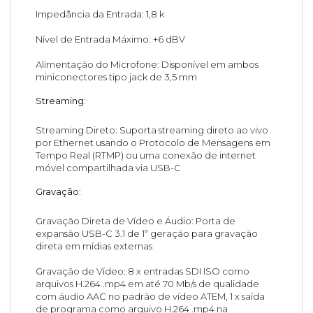
Impedância da Entrada: 1,8 k
Nível de Entrada Máximo: +6 dBV
Alimentação do Microfone: Disponível em ambos
miniconectores tipo jack de 3,5 mm
Streaming:
Streaming Direto: Suporta streaming direto ao vivo
por Ethernet usando o Protocolo de Mensagens em
Tempo Real (RTMP) ou uma conexão de internet
móvel compartilhada via USB-C
Gravação
:
Gravação Direta de Vídeo e Áudio: Porta de
expansão USB-C 3.1 de 1ª geração para gravação
direta em mídias externas
Gravação de Vídeo: 8 x entradas SDI ISO como
arquivos H.264 .mp4 em até 70 Mb/s de qualidade
com áudio AAC no padrão de vídeo ATEM, 1 x saída
de programa como arquivo H.264 .mp4 na