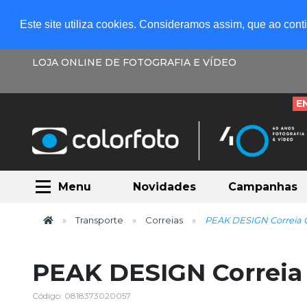
Este site utiliza cookies. Consideramos assim, que ao con
LOJA ONLINE DE FOTOGRAFIA E VÍDEO
E
Menu
Novidades
Campanhas
Transporte
Correias
PEAK DESIGN Correia 
PEAK DESIGN Correia
Código: 0818373020057