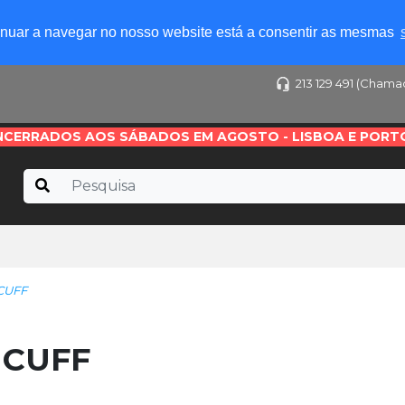
tinuar a navegar no nosso website está a consentir as mesmas
213 129 491 (Chama
NCERRADOS AOS SÁBADOS EM AGOSTO - LISBOA E PORT
CUFF
 CUFF