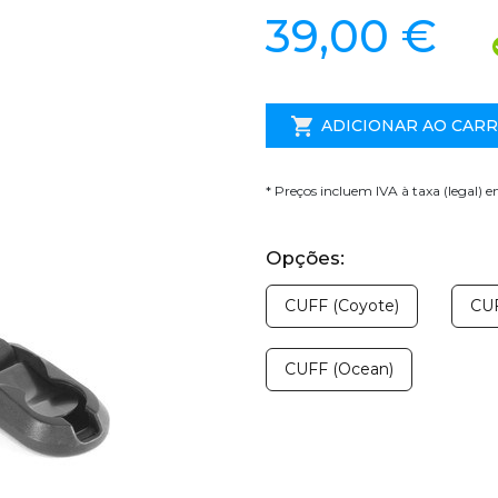
39,00 €
ADICIONAR AO CAR
* Preços incluem IVA à taxa (legal) 
Opções:
CUFF (Coyote)
CUF
CUFF (Ocean)