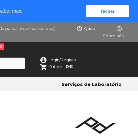
saber mais
fechar
da para a rede fixa nacional)
Ajuda
Sobre nós
O
Login/Registo
0€
0 item -
Serviços de Laboratório