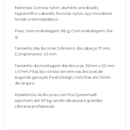
Materiais: Correia: nylon, alumínio anodizado,
Hypalon® e cabedal; Âncoras: nylon, aço inoxidável,
tecido e termoplástico
Peso: Sem embalagem: 86 g; Com embalagem: 104
g
Tamanho das âncoras: Diâmetro da cabeça: 17 mm;
Comprimento: 43 mm
Tamanho da montagem das âncoras: 30mm x 20 mm
x 5 mm; Fitas da correia: servem nas âncoras de
segunda geração Peak Design, com fitas até 13mm
de largura
Resistência: As âncoras com fita Dyneema®
suportam até 90 kg, sendo ideais para grandes
câmaras profissionais