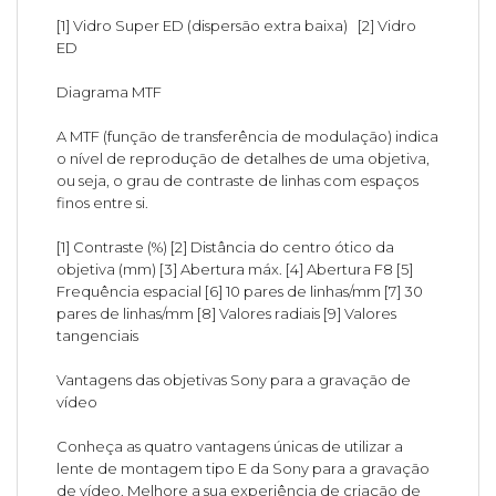
[1] Vidro Super ED (dispersão extra baixa) [2] Vidro
ED
Diagrama MTF
A MTF (função de transferência de modulação) indica
o nível de reprodução de detalhes de uma objetiva,
ou seja, o grau de contraste de linhas com espaços
finos entre si.
[1] Contraste (%) [2] Distância do centro ótico da
objetiva (mm) [3] Abertura máx. [4] Abertura F8 [5]
Frequência espacial [6] 10 pares de linhas/mm [7] 30
pares de linhas/mm [8] Valores radiais [9] Valores
tangenciais
Vantagens das objetivas Sony para a gravação de
vídeo
Conheça as quatro vantagens únicas de utilizar a
lente de montagem tipo E da Sony para a gravação
de vídeo. Melhore a sua experiência de criação de