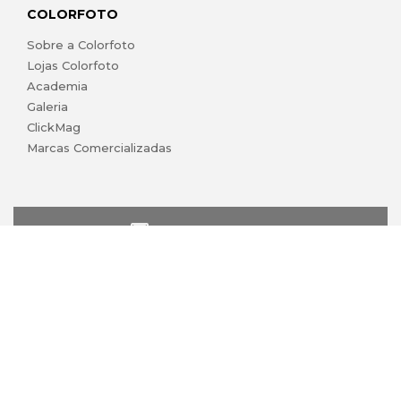
COLORFOTO
Sobre a Colorfoto
Lojas Colorfoto
Academia
Galeria
ClickMag
Marcas Comercializadas
lojaonline@colorfoto.pt
© 2026 COLORFOTO de Barreiros da Silva, Lda. Todos os
direitos reservados