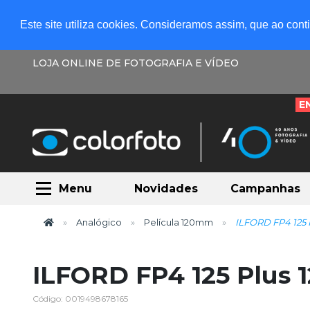
Este site utiliza cookies. Consideramos assim, que ao con
LOJA ONLINE DE FOTOGRAFIA E VÍDEO
E
Menu
Novidades
Campanhas
Analógico
Película 120mm
ILFORD FP4 125 P
ILFORD FP4 125 Plus 1
Código: 0019498678165