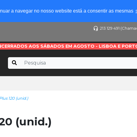
tinuar a navegar no nosso website está a consentir as mesmas
213 129 491 (Chama
NCERRADOS AOS SÁBADOS EM AGOSTO - LISBOA E PORT
lus 120 (unid.)
20 (unid.)