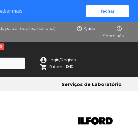
saber mais
fechar
da para a rede fixa nacional)
Ajuda
Sobre nós
O
Login/Registo
0€
0 item -
Serviços de Laboratório