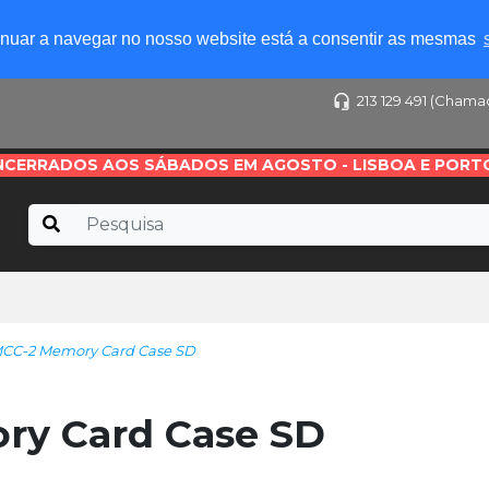
tinuar a navegar no nosso website está a consentir as mesmas
213 129 491 (Chama
NCERRADOS AOS SÁBADOS EM AGOSTO - LISBOA E PORT
CC-2 Memory Card Case SD
y Card Case SD