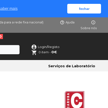
saber mais
fechar
da para a rede fixa nacional)
Ajuda
Sobre nós
O
Login/Registo
0€
0 item -
Serviços de Laboratório