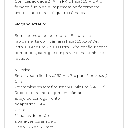
Com capacidade 2 TX + 4 RX, o Insta360 Mic Pro
fornece áudio de duas pessoas perfeitamente
sincronizado para até quatro câmaras.
Vlogs no exterior
Sem necessidade de recetor. Emparelhe
rapidamente com câmaras Insta360 X5, X4 Air,
Insta360 Ace Pro 2 e GO Ultra. Evite configurações
demoradas, carregue em gravar e mantenha-se
focado.
Na caixa:
Sistema sem fios Insta360 Mic Pro para 2 pessoas (2,4
GHz)
2 transmissores sem fios Insta360 Mic Pro (2,4 GHz)
Recetor para montagem em câmara
Estojo de carregamento
Adaptador USB-C
2 clips
2 ímanes de botão
2 para-ventos em pelo
Cabo TRS de 3,5 mm