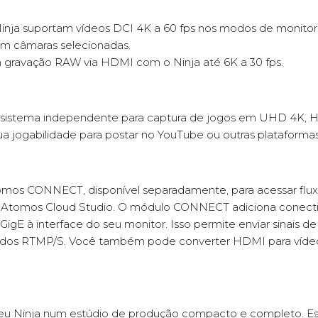
inja suportam vídeos DCI 4K a 60 fps nos modos de monitor
om câmaras selecionadas.
 gravação RAW via HDMI com o Ninja até 6K a 30 fps.
sistema independente para captura de jogos em UHD 4K, HDR
a jogabilidade para postar no YouTube ou outras plataformas
omos CONNECT, disponível separadamente, para acessar flu
tomos Cloud Studio. O módulo CONNECT adiciona conectivid
GigE à interface do seu monitor. Isso permite enviar sinais 
alizados RTMP/S. Você também pode converter HDMI para víd
seu Ninja num estúdio de produção compacto e completo. 