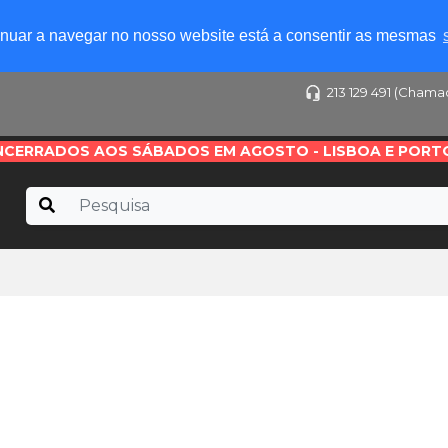
tinuar a navegar no nosso website está a consentir as mesmas
213 129 491 (Chama
NCERRADOS AOS SÁBADOS EM AGOSTO - LISBOA E PORT