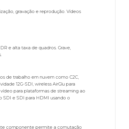
ização, gravação e reprodução. Vídeos
 e alta taxa de quadros. Grave,
.
xos de trabalho em nuvem como C2C,
ade 12G-SDI, wireless AirGlu para
de vídeo para plataformas de streaming ao
eo SDI e SDI para HDMI usando o
Este componente permite a comutação