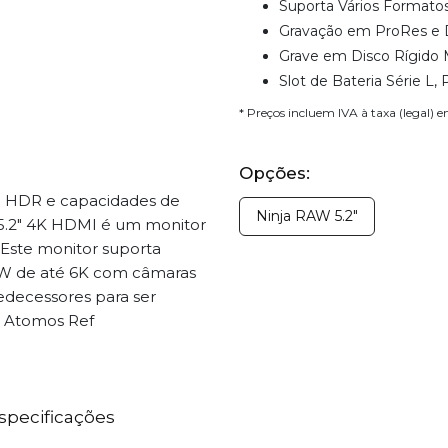
Suporta Vários Formato
Gravação em ProRes 
Grave em Disco Rígido M
Slot de Bateria Série L,
* Preços incluem IVA à taxa (legal) 
Opções:
o HDR e capacidades de
Ninja RAW 5.2"
 5.2" 4K HDMI é um monitor
. Este monitor suporta
W de até 6K com câmaras
edecessores para ser
r Atomos Ref
specificações