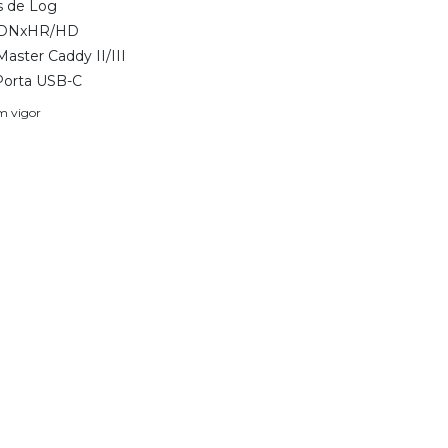
s de Log
e DNxHR/HD
aster Caddy II/III
 Porta USB-C
em vigor