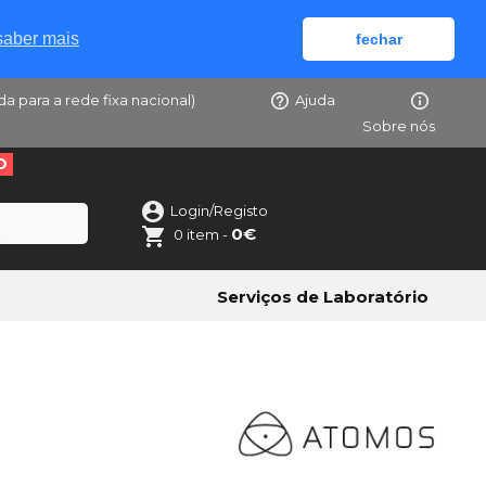
saber mais
fechar
da para a rede fixa nacional)
Ajuda
Sobre nós
O
Login/Registo
0€
0 item -
Serviços de Laboratório