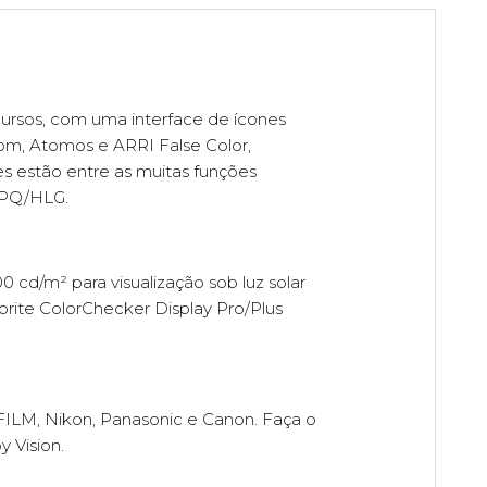
ursos, com uma interface de ícones
oom, Atomos e ARRI False Color,
s estão entre as muitas funções
 PQ/HLG.
0 cd/m² para visualização sob luz solar
brite ColorChecker Display Pro/Plus
FILM, Nikon, Panasonic e Canon. Faça o
 Vision.