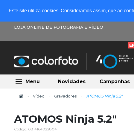
Este site utiliza cookies. Consideramos assim, que ao con
LOJA ONLINE DE FOTOGRAFIA E VÍDEO
E
Menu
Novidades
Campanhas
Vídeo
Gravadores
ATOMOS Ninja 5.2"
ATOMOS Ninja 5.2"
Código: 0814164022804