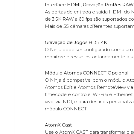
Interface HDMI, Gravação ProRes RAW
As portas de entrada e saída HDMI do N
de 3.5K RAW a 60 fps são suportados c
Mais de 55 câmaras diferentes suportam
Gravação de Jogos HDR 4K
O Ninja pode ser configurado como um 
monitore e revise instantaneamente a su
Módulo Atomos CONNECT Opcional
O Ninja é compatível com o módulo At
Atomos Edit e Atomos RemoteView via A
timecode e controle, Wi-Fi 6 e Ethernet 
vivo, via NDI, e para destinos person
módulo CONNECT.
AtomX Cast
Use o AtomX CAST para transformar o 