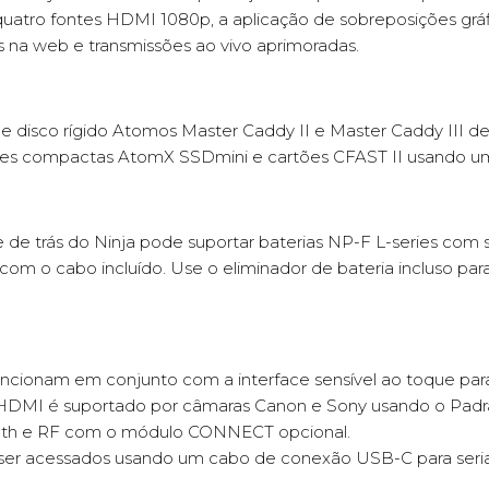
 quatro fontes HDMI 1080p, a aplicação de sobreposições grá
a web e transmissões ao vivo aprimoradas.
 disco rígido Atomos Master Caddy II e Master Caddy III de 
es compactas AtomX SSDmini e cartões CFAST II usando um
e de trás do Ninja pode suportar baterias NP-F L-series com 
m o cabo incluído. Use o eliminador de bateria incluso par
uncionam em conjunto com a interface sensível ao toque para 
DMI é suportado por câmaras Canon e Sony usando o Padr
oth e RF com o módulo CONNECT opcional.
ser acessados usando um cabo de conexão USB-C para seria