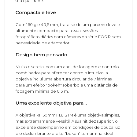
sua qualidade.
Compacta e leve
Com 160 g e 40,5 mm, trata-se de um parceiro leve e
altamente compacto para as suas sessões
fotográficas diárias com câmaras da série EOS R, sem
necessidade de adaptador.
Design bem pensado
Muito discreta, com um anel de focagem e controlo
combinados para oferecer controlo intuitivo, a
objetiva inclui uma abertura circular de 7 lâminas
para um efeito "bokeh" soberbo e uma distância de
focagem mínima de 0,3 m.
Uma excelente objetiva para…
A objetiva RF 50mm F1.8 STM é uma objetiva simples,
mas extremamente versátil. A sua nitidez superior, o
excelente desempenho em condições de pouca luz
e o deslumbrante efeito "bokeh" tornam-na ideal