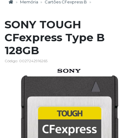
Memória
Cartões CFexpress B
SONY TOUGH
CFexpress Type B
128GB
Código: 0027242916265