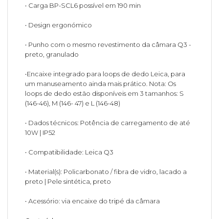
• Carga BP-SCL6 possível em 190 min
• Design ergonómico
• Punho com o mesmo revestimento da câmara Q3 -
preto, granulado
•Encaixe integrado para loops de dedo Leica, para
um manuseamento ainda mais prático. Nota: Os
loops de dedo estão disponíveis em 3 tamanhos: S
(146-46), M (146- 47) e L (146-48)
• Dados técnicos: Potência de carregamento de até
10W | IP52
• Compatibilidade: Leica Q3
• Material(s): Policarbonato / fibra de vidro, lacado a
preto | Pele sintética, preto
• Acessório: via encaixe do tripé da câmara