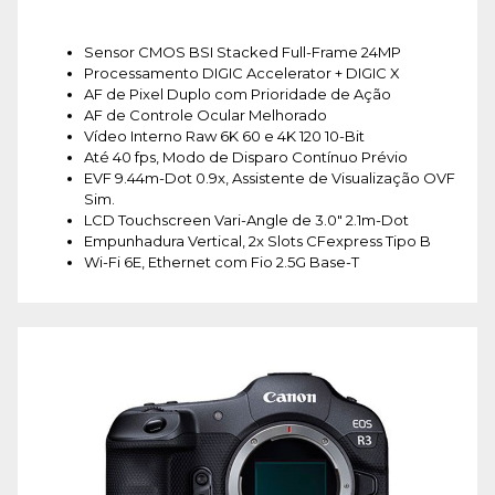
Sensor CMOS BSI Stacked Full-Frame 24MP
Processamento DIGIC Accelerator + DIGIC X
AF de Pixel Duplo com Prioridade de Ação
AF de Controle Ocular Melhorado
Vídeo Interno Raw 6K 60 e 4K 120 10-Bit
Até 40 fps, Modo de Disparo Contínuo Prévio
EVF 9.44m-Dot 0.9x, Assistente de Visualização OVF
Sim.
LCD Touchscreen Vari-Angle de 3.0" 2.1m-Dot
Empunhadura Vertical, 2x Slots CFexpress Tipo B
Wi-Fi 6E, Ethernet com Fio 2.5G Base-T