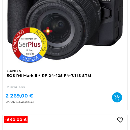
CANON
EOS R6 Mark II + RF 24-105 F4-7.1 IS STM
Mirrorless
2 269,00 €
PVPR
2 649,00 €
-640,00 €