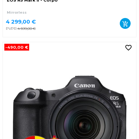
EOS R5 Mark II - Corpo
Mirrorless
4 299,00 €
PVPR
4 599,00 €
-490,00 €