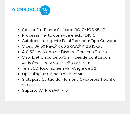
4 299,00 €
Sensor Full-Frame Stacked BSI CMOS 45MP
Processamento com Acelerador DIGIC
Autofoco Inteligente Dual Pixel com Tipo Cruzado
Vídeo 8K 60 Raw/4K 60 SRAW/4K 120 10-Bit
Até 30 fps, Modo de Disparo Contínuo Prévio
Visor Eletrônico de 5,76 milhões de pontos com
Assistência de Visualização OVF Sim.
Tela LCD Touchscreen Vari-Angle de 3,2"
Upscaling na Câmara para 179MP
Slots para Cartão de Memória CFexpress Tipo B e
SD UHS-II
Suporte Wi-Fi 6E/Wi-Fi 6