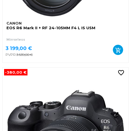
CANON
EOS R6 Mark II + RF 24-105MM F4 L IS USM
Mirrorless
3 199,00 €
PVPR
3 539,00 €
-380,00 €