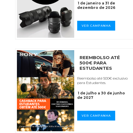
1 de janeiro a 31 de
dezembro de 2026
VER CAMPANHA
REEMBOLSO ATÉ
500€ PARA
ESTUDANTES
Reembolso até 500€ exclusivo
para Estudantes.
1 de julho a 30 de junho
de 2027
VER CAMPANHA