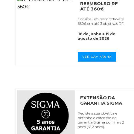
REEMBOLSO RF
ATÉ 360€
Consiga um reembolso até
360€ em até 3 objetivas RF.
16 de junho a 15 de
agosto de 2026
VER CAMPANHA
EXTENSÃO DA
GARANTIA SIGMA
Registe a sua objetiva e
obtenha a extensão da
garantia Sigma por mais 2
anos (3+2 anos).