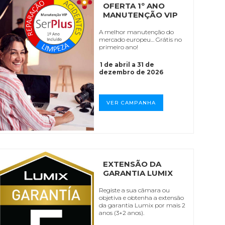
OFERTA 1º ANO
MANUTENÇÃO VIP
A melhor manutenção do
mercado europeu… Grátis no
primeiro ano!
1 de abril a 31 de
dezembro de 2026
VER CAMPANHA
EXTENSÃO DA
GARANTIA LUMIX
Registe a sua câmara ou
objetiva e obtenha a extensão
da garantia Lumix por mais 2
anos (3+2 anos).