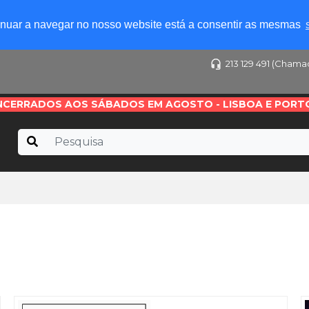
tinuar a navegar no nosso website está a consentir as mesmas
213 129 491 (Chama
NCERRADOS AOS SÁBADOS EM AGOSTO - LISBOA E PORT