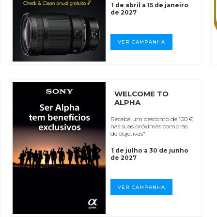
1 de abril a 15 de janeiro
de 2027
VER CAMPANHA
WELCOME TO
ALPHA
Receba um desconto de 100 €
nas suas próximas compras
de objetivas*
1 de julho a 30 de junho
de 2027
VER CAMPANHA