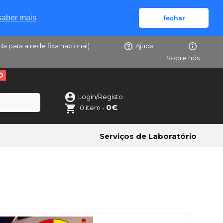
saber mais
fechar
da para a rede fixa nacional)
Ajuda
Sobre nós
O
Login/Registo
0€
0 item -
Serviços de Laboratório