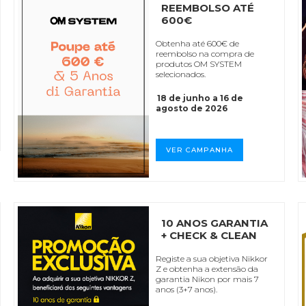
REEMBOLSO ATÉ
600€
Obtenha até 600€ de
reembolso na compra de
produtos OM SYSTEM
selecionados.
18 de junho a 16 de
agosto de 2026
VER CAMPANHA
10 ANOS GARANTIA
+ CHECK & CLEAN
Registe a sua objetiva Nikkor
Z e obtenha a extensão da
garantia Nikon por mais 7
anos (3+7 anos).