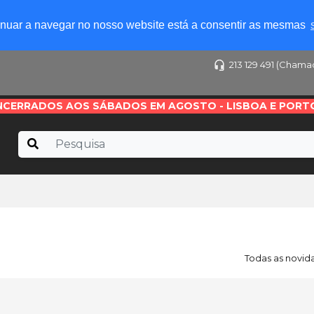
tinuar a navegar no nosso website está a consentir as mesmas
213 129 491 (Chama
NCERRADOS AOS SÁBADOS EM AGOSTO - LISBOA E PORT
Todas as novid