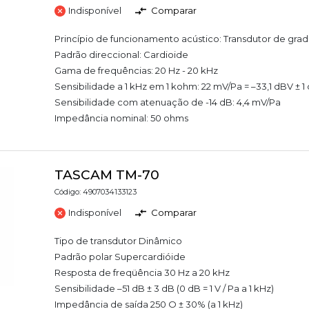
Indisponível
Comparar
Princípio de funcionamento acústico: Transdutor de gra
Padrão direccional: Cardioide
Gama de frequências: 20 Hz - 20 kHz
Sensibilidade a 1 kHz em 1 kohm: 22 mV/Pa = –33,1 dBV ± 1
Sensibilidade com atenuação de -14 dB: 4,4 mV/Pa
Impedância nominal: 50 ohms
TASCAM TM-70
Código: 4907034133123
Indisponível
Comparar
Tipo de transdutor Dinâmico
Padrão polar Supercardióide
Resposta de freqüência 30 Hz a 20 kHz
Sensibilidade –51 dB ± 3 dB (0 dB = 1 V / Pa a 1 kHz)
Impedância de saída 250 O ± 30% (a 1 kHz)