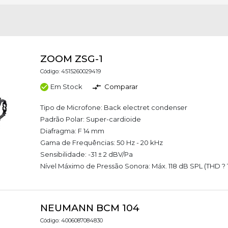
ZOOM ZSG-1
Código: 4515260029419
Em Stock
Comparar
Tipo de Microfone: Back electret condenser
Padrão Polar: Super-cardioide
Diafragma: F 14 mm
Gama de Frequências: 50 Hz - 20 kHz
Sensibilidade: -31 ± 2 dBV/Pa
Nível Máximo de Pressão Sonora: Máx. 118 dB SPL (THD ? 1
NEUMANN BCM 104
Código: 4006087084830