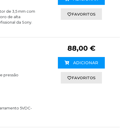
etor de 3,5 mm com
FAVORITOS
oro de alta
issional da Sony.
88,00 €
ADICIONAR
de pressão
FAVORITOS
 barramento 5VDC-