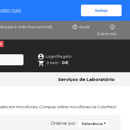
saber mais
fechar
da para a rede fixa nacional)
Ajuda
Sobre nós
O
Login/Registo
0€
0 item -
Serviços de Laboratório
ades em microfones. Comprar online microfones na Colorfoto!
Ordenar por:
Relevância