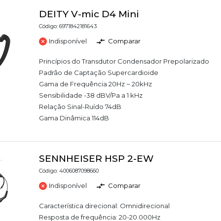
DEITY V-mic D4 Mini
Código: 6971842181643
Indisponível
Comparar
Princípios do Transdutor Condensador Prepolarizado
Padrão de Captação Supercardioide
Gama de Frequência 20Hz ~ 20kHz
Sensibilidade -38 dBV/Pa a 1 kHz
Relação Sinal-Ruído 74dB
Gama Dinâmica 114dB
SENNHEISER HSP 2-EW
Código: 4006087098660
Indisponível
Comparar
Característica direcional: Omnidirecional
Resposta de frequência: 20-20.000Hz