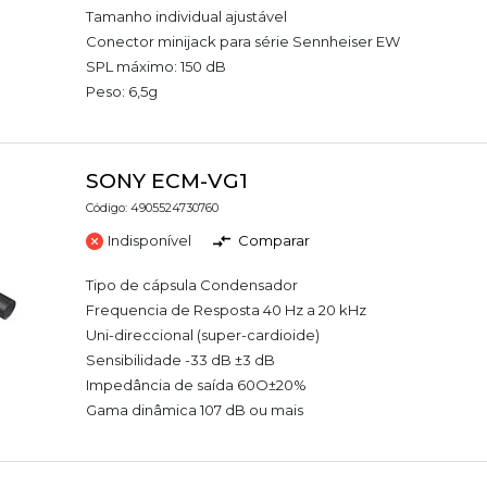
Tamanho individual ajustável
Conector minijack para série Sennheiser EW
SPL máximo: 150 dB
Peso: 6,5g
SONY ECM-VG1
Código: 4905524730760
Indisponível
Comparar
Tipo de cápsula Condensador
Frequencia de Resposta 40 Hz a 20 kHz
Uni-direccional (super-cardioide)
Sensibilidade -33 dB ±3 dB
Impedância de saída 60O±20%
Gama dinâmica 107 dB ou mais