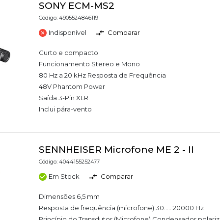
SONY ECM-MS2
Código: 4905524846119
Indisponível
Comparar
Curto e compacto
Funcionamento Stereo e Mono
80 Hz a 20 kHz Resposta de Frequência
48V Phantom Power
Saída 3-Pin XLR
Inclui pára-vento
SENNHEISER Microfone ME 2 - II
Código: 4044155252477
Em Stock
Comparar
Dimensões 6,5 mm
Resposta de frequência (microfone) 30......20000 Hz
Princípio do Transdutor (Microfone) Condensador polar