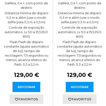
Galiléia, 0,4 ×, com ponto de
Galiléia, 0,4 ×, com ponto de
destino
destino
Distancia minima de disparo
Distancia minima de disparo
0,3 m e além (use o modo
0,3 m e além (use o modo
selfie para 0,3 m a 0,5 m)
selfie para 0,3 m a 0,5 m)
Controle de exposição
Controle de exposição
automático, Lv 5,0 a 15,5 (ISO
automático, Lv 5,0 a 15,5 (ISO
800)
800)
Flash Flash de disparo
Flash Flash de disparo
constante (ajuste automático
constante (ajuste automático
de luz), tempo de
de luz), tempo de
reciclagem: 7,5 segundos ou
reciclagem: 7,5 segundos ou
menos, alcance efetivo do
menos, alcance efetivo do
flash: 0,3 a 2,2 m
flash: 0,3 a 2,2 m
129,00 €
129,00 €
ADICIONAR
ADICIONAR
FAVORITOS
FAVORITOS