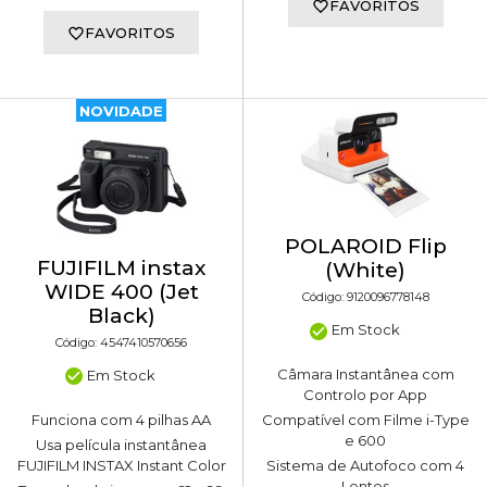
FAVORITOS
FAVORITOS
NOVIDADE
POLAROID Flip
FUJIFILM instax
(White)
WIDE 400 (Jet
Código: 9120096778148
Black)
Em Stock
Código: 4547410570656
Câmara Instantânea com
Em Stock
Controlo por App
Funciona com 4 pilhas AA
Compatível com Filme i-Type
e 600
Usa película instantânea
FUJIFILM INSTAX Instant Color
Sistema de Autofoco com 4
Lentes