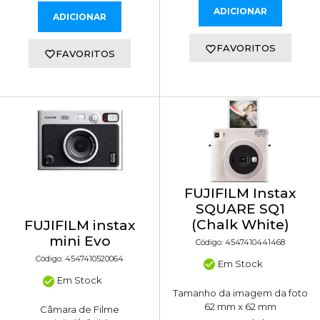
ADICIONAR
ADICIONAR
FAVORITOS
FAVORITOS
FUJIFILM Instax
SQUARE SQ1
(Chalk White)
FUJIFILM instax
mini Evo
Código: 4547410441468
Código: 4547410520064
Em Stock
Em Stock
Tamanho da imagem da foto
62 mm x 62 mm
Câmara de Filme