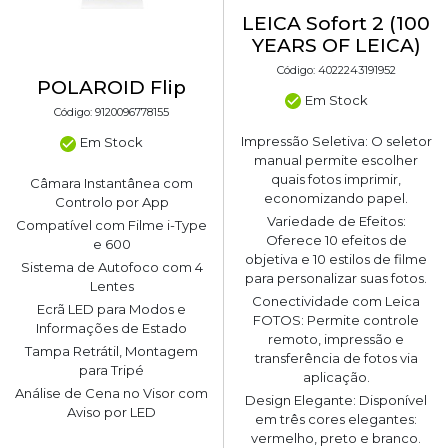
LEICA Sofort 2 (100
YEARS OF LEICA)
Código: 4022243191952
POLAROID Flip
Em Stock
Código: 9120096778155
Impressão Seletiva: O seletor
Em Stock
manual permite escolher
quais fotos imprimir,
Câmara Instantânea com
economizando papel.
Controlo por App
Variedade de Efeitos:
Compatível com Filme i-Type
Oferece 10 efeitos de
e 600
objetiva e 10 estilos de filme
Sistema de Autofoco com 4
para personalizar suas fotos.
Lentes
Conectividade com Leica
Ecrã LED para Modos e
FOTOS: Permite controle
Informações de Estado
remoto, impressão e
Tampa Retrátil, Montagem
transferência de fotos via
para Tripé
aplicação.
Análise de Cena no Visor com
Design Elegante: Disponível
Aviso por LED
em três cores elegantes:
vermelho, preto e branco.