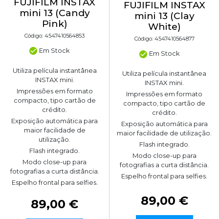
FUJIFILM INSTAX
FUJIFILM INSTAX
mini 13 (Candy
mini 13 (Clay
Pink)
White)
Código: 4547410564853
Código: 4547410564877
Em Stock
Em Stock
Utiliza película instantânea
Utiliza película instantânea
INSTAX mini.
INSTAX mini.
Impressões em formato
Impressões em formato
compacto, tipo cartão de
compacto, tipo cartão de
crédito.
crédito.
Exposição automática para
Exposição automática para
maior facilidade de
maior facilidade de utilização.
utilização.
Flash integrado.
Flash integrado.
Modo close-up para
Modo close-up para
fotografias a curta distância.
fotografias a curta distância.
Espelho frontal para selfies.
Espelho frontal para selfies.
89,00 €
89,00 €