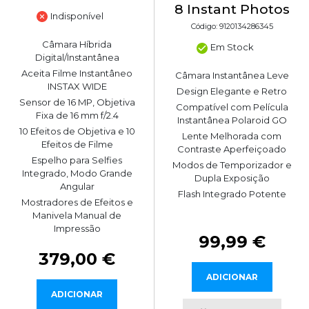
8 Instant Photos
Indisponível
Código: 9120134286345
Câmara Híbrida
Em Stock
Digital/Instantânea
Aceita Filme Instantâneo
Câmara Instantânea Leve
INSTAX WIDE
Design Elegante e Retro
Sensor de 16 MP, Objetiva
Compatível com Película
Fixa de 16 mm f/2.4
Instantânea Polaroid GO
10 Efeitos de Objetiva e 10
Lente Melhorada com
Efeitos de Filme
Contraste Aperfeiçoado
Espelho para Selfies
Modos de Temporizador e
Integrado, Modo Grande
Dupla Exposição
Angular
Flash Integrado Potente
Mostradores de Efeitos e
Manivela Manual de
Impressão
99,99 €
379,00 €
ADICIONAR
ADICIONAR