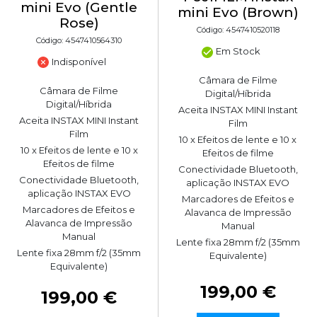
mini Evo (Gentle
mini Evo (Brown)
Rose)
Código: 4547410520118
Código: 4547410564310
Em Stock
Indisponível
Câmara de Filme
Câmara de Filme
Digital/Híbrida
Digital/Híbrida
Aceita INSTAX MINI Instant
Aceita INSTAX MINI Instant
Film
Film
10 x Efeitos de lente e 10 x
10 x Efeitos de lente e 10 x
Efeitos de filme
Efeitos de filme
Conectividade Bluetooth,
Conectividade Bluetooth,
aplicação INSTAX EVO
aplicação INSTAX EVO
Marcadores de Efeitos e
Marcadores de Efeitos e
Alavanca de Impressão
Alavanca de Impressão
Manual
Manual
Lente fixa 28mm f/2 (35mm
Lente fixa 28mm f/2 (35mm
Equivalente)
Equivalente)
199,00 €
199,00 €