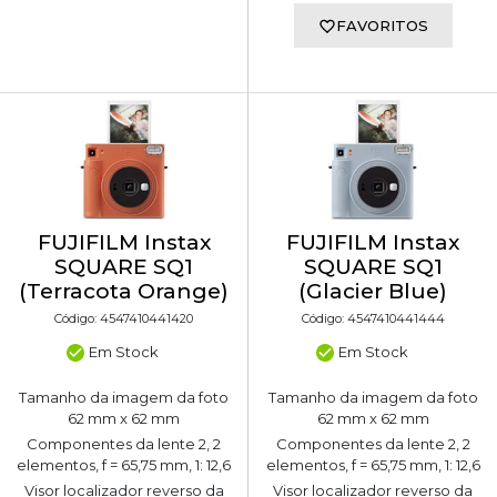
FAVORITOS
FUJIFILM Instax
FUJIFILM Instax
SQUARE SQ1
SQUARE SQ1
(Terracota Orange)
(Glacier Blue)
Código: 4547410441420
Código: 4547410441444
Em Stock
Em Stock
Tamanho da imagem da foto
Tamanho da imagem da foto
62 mm x 62 mm
62 mm x 62 mm
Componentes da lente 2, 2
Componentes da lente 2, 2
elementos, f = 65,75 mm, 1: 12,6
elementos, f = 65,75 mm, 1: 12,6
Visor localizador reverso da
Visor localizador reverso da