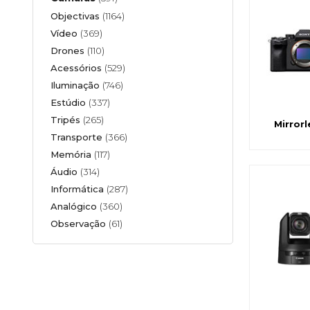
Objectivas
(1164)
Vídeo
(369)
Drones
(110)
Acessórios
(529)
Iluminação
(746)
Estúdio
(337)
Tripés
(265)
Mirrorl
Transporte
(366)
Memória
(117)
Áudio
(314)
Informática
(287)
Analógico
(360)
Observação
(61)