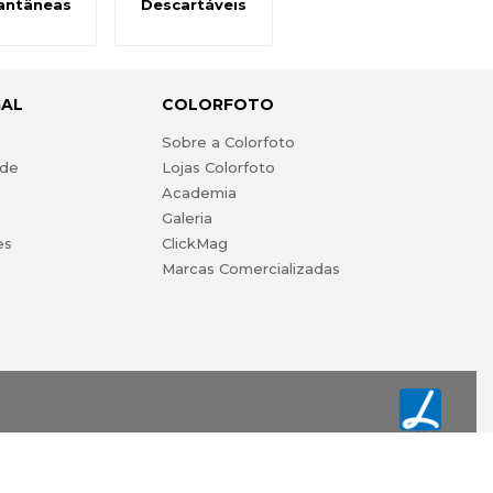
antâneas
Descartáveis
GAL
COLORFOTO
s
Sobre a Colorfoto
ade
Lojas Colorfoto
Academia
Galeria
es
ClickMag
Marcas Comercializadas