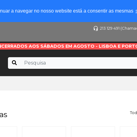
tinuar a navegar no nosso website está a consentir as mesmas
213 129 491 (Chama
NCERRADOS AOS SÁBADOS EM AGOSTO - LISBOA E PORT
as
Tod