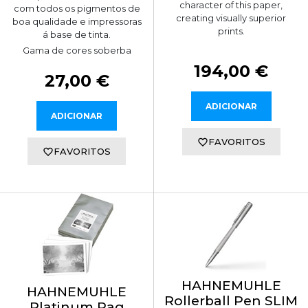
character of this paper,
com todos os pigmentos de
creating visually superior
boa qualidade e impressoras
prints.
á base de tinta.
Gama de cores soberba
194,00 €
27,00 €
ADICIONAR
ADICIONAR
FAVORITOS
FAVORITOS
HAHNEMUHLE
HAHNEMUHLE
Rollerball Pen SLIM
Platinum Rag