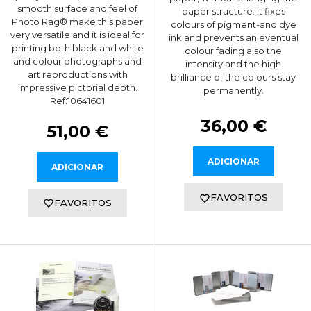
smooth surface and feel of
paper structure. It fixes
Photo Rag® make this paper
colours of pigment-and dye
very versatile and it is ideal for
ink and prevents an eventual
printing both black and white
colour fading also the
and colour photographs and
intensity and the high
art reproductions with
brilliance of the colours stay
impressive pictorial depth.
permanently.
Ref:10641601
36,00 €
51,00 €
ADICIONAR
ADICIONAR
FAVORITOS
FAVORITOS