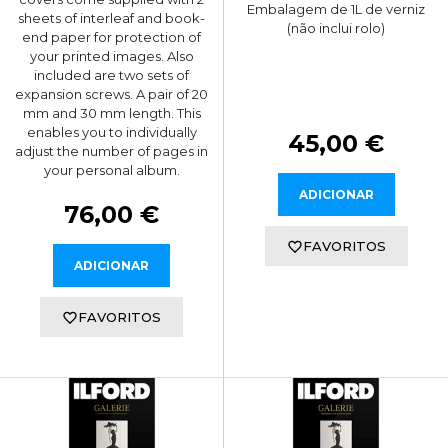
Embalagem de 1L de verniz
sheets of interleaf and book-
(não inclui rolo)
end paper for protection of
your printed images. Also
included are two sets of
expansion screws. A pair of 20
mm and 30 mm length. This
enables you to individually
45,00 €
adjust the number of pages in
your personal album.
ADICIONAR
76,00 €
FAVORITOS
ADICIONAR
FAVORITOS