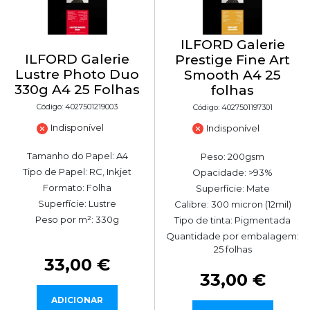
ILFORD Galerie
ILFORD Galerie
Prestige Fine Art
Lustre Photo Duo
Smooth A4 25
330g A4 25 Folhas
folhas
Código: 4027501219003
Código: 4027501197301
Indisponível
Indisponível
Tamanho do Papel: A4
Peso: 200gsm
Tipo de Papel: RC, Inkjet
Opacidade: >93%
Formato: Folha
Superfície: Mate
Superfície: Lustre
Calibre: 300 micron (12mil)
Peso por m²: 330g
Tipo de tinta: Pigmentada
Quantidade por embalagem:
25 folhas
33,00 €
33,00 €
ADICIONAR