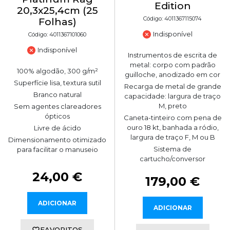
Edition
20,3x25,4cm (25
Código: 4011367115074
Folhas)
Indisponível
Código: 4011367101060
Indisponível
Instrumentos de escrita de
metal: corpo com padrão
100% algodão, 300 g/m²
guilloche, anodizado em cor
Superfície lisa, textura sutil
Recarga de metal de grande
Branco natural
capacidade: largura de traço
M, preto
Sem agentes clareadores
ópticos
Caneta-tinteiro com pena de
ouro 18 kt, banhada a ródio,
Livre de ácido
largura de traço F, M ou B
Dimensionamento otimizado
Sistema de
para facilitar o manuseio
cartucho/conversor
24,00 €
179,00 €
ADICIONAR
ADICIONAR
FAVORITOS