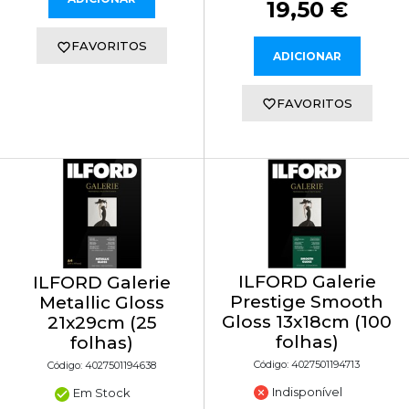
19,50 €
FAVORITOS
ADICIONAR
FAVORITOS
ILFORD Galerie
ILFORD Galerie
Prestige Smooth
Metallic Gloss
Gloss 13x18cm (100
21x29cm (25
folhas)
folhas)
Código: 4027501194713
Código: 4027501194638
Indisponível
Em Stock