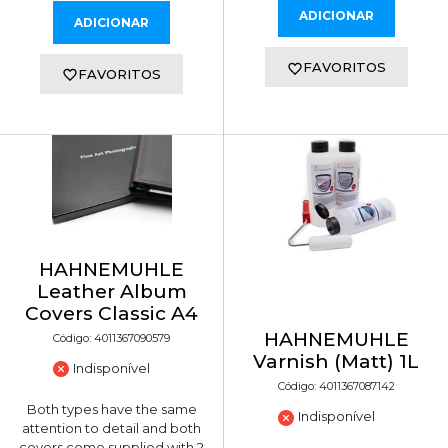
ADICIONAR
ADICIONAR
FAVORITOS
FAVORITOS
HAHNEMUHLE
Leather Album
Covers Classic A4
HAHNEMUHLE
Código: 4011367090579
Varnish (Matt) 1L
Indisponível
Código: 4011367087142
Both types have the same
Indisponível
attention to detail and both
covers come supplied with 2