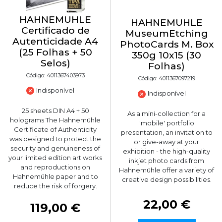
HAHNEMUHLE
HAHNEMUHLE
Certificado de
MuseumEtching
Autenticidade A4
PhotoCards M. Box
(25 Folhas + 50
350g 10x15 (30
Selos)
Folhas)
Código: 4011367403973
Código: 4011367097219
Indisponível
Indisponível
25 sheets DIN A4 + 50
As a mini-collection for a
holograms The Hahnemühle
'mobile' portfolio
Certificate of Authenticity
presentation, an invitation to
was designed to protect the
or give-away at your
security and genuineness of
exhibition - the high-quality
your limited edition art works
inkjet photo cards from
and reproductions on
Hahnemühle offer a variety of
Hahnemühle paper and to
creative design possibilities.
reduce the risk of forgery.
22,00 €
119,00 €