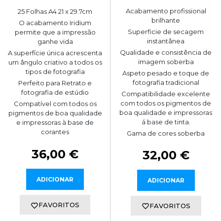
Acabamento profissional
25 Folhas A4 21 x 29.7cm
brilhante
O acabamento Iridium
Superficie de secagem
permite que a impressão
instantânea
ganhe vida
Qualidade e consistência de
A superfície única acrescenta
imagem soberba
um ângulo criativo a todos os
tipos de fotografia
Aspeto pesado e toque de
fotografia tradicional
Perfeito para Retrato e
fotografia de estúdio
Compatibilidade excelente
com todos os pigmentos de
Compatível com todos os
boa qualidade e impressoras
pigmentos de boa qualidade
á base de tinta.
e impressoras à base de
corantes
Gama de cores soberba
36,00 €
32,00 €
ADICIONAR
ADICIONAR
FAVORITOS
FAVORITOS