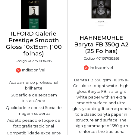
ILFORD Galerie
HAHNEMUHLE
Prestige Smooth
Baryta FB 350g A2
Gloss 10x15cm (100
(25 Folhas)
folhas)
Código: 4011367082956
Código: 4027501194386
Indisponível
Indisponível
Baryta FB 350 gsm · 100% a-
Acabamento profissional
Cellulose · bright white · high-
brilhante
gloss Baryta FB is a bright
Superficie de secagem
white paper with an extra
instantânea
smooth surface and ultra
Qualidade e consistência de
glossy coating. It corresponds
imagem soberba
to a classic baryta paper in
structure and surface. The
Aspeto pesado e toque de
high grammage of 350 gsm
fotografia tradicional
reinforces the traditional
Compatibilidade excelente