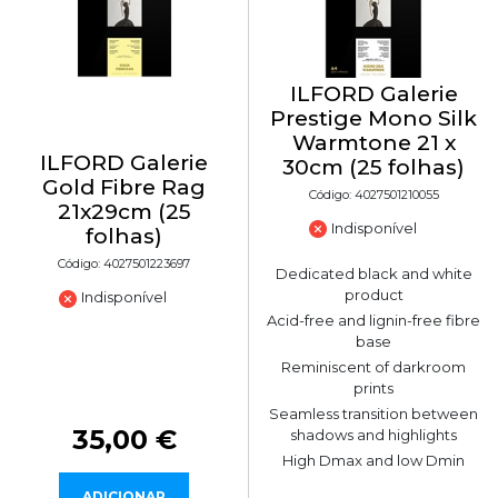
ILFORD Galerie
Prestige Mono Silk
Warmtone 21 x
ILFORD Galerie
30cm (25 folhas)
Gold Fibre Rag
Código: 4027501210055
21x29cm (25
Indisponível
folhas)
Código: 4027501223697
Dedicated black and white
product
Indisponível
Acid-free and lignin-free fibre
base
Reminiscent of darkroom
prints
Seamless transition between
35,00 €
shadows and highlights
High Dmax and low Dmin
ADICIONAR