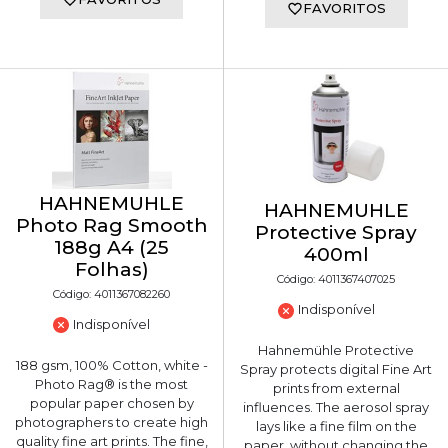
FAVORITOS
HAHNEMUHLE
HAHNEMUHLE
Photo Rag Smooth
Protective Spray
188g A4 (25
400ml
Folhas)
Código: 4011367407025
Código: 4011367082260
Indisponível
Indisponível
Hahnemühle Protective
188 gsm, 100% Cotton, white -
Spray protects digital Fine Art
Photo Rag® is the most
prints from external
popular paper chosen by
influences. The aerosol spray
photographers to create high
lays like a fine film on the
quality fine art prints. The fine,
paper, without changing the