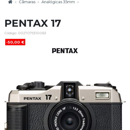
Câmaras
Analógicas 35mm
PENTAX 17
Código: 0027075310063
-50,00 €