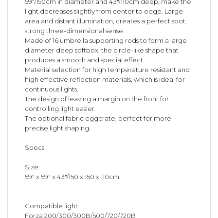
59"/150cm in diameter and 43"/110cm deep, make the
light decreases slightly from center to edge. Large-
area and distant illumination, creates a perfect spot,
strong three-dimensional sense.
Made of 16 umbrella supporting rods to form a large
diameter deep softbox, the circle-like shape that
produces a smooth and special effect.
Material selection for high temperature resistant and
high effective reflection materials, which is ideal for
continuous lights.
The design of leaving a margin on the front for
controlling light easier.
The optional fabric eggcrate, perfect for more
precise light shaping.
Specs
Size:
59" x 59" x 43"/150 x 150 x 110cm
Compatible light:
Forza 200/300/300B/500/720/720B