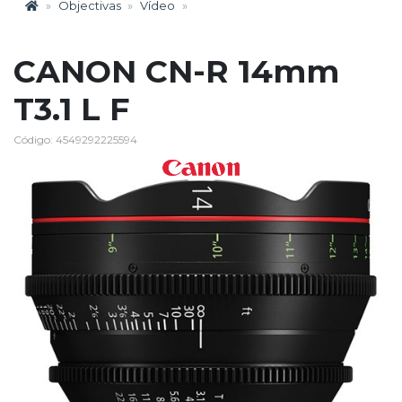
Objectivas
Vídeo
CANON CN-R 14mm
T3.1 L F
Código: 4549292225594