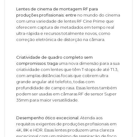
Lentes de cinema de montagem RF para
produções profissionais: entre
no mundo do cinema
com uma variedade de lentes RF Cine Prime que
oferecem captura de metadados em tempo real
ultra-rápida e recursos totalmente novos, como
correção eletrónica de distorção na câmara.
Criatividade de quadro completo sem
compromissos: traga
uma nova dimensão para a sua
criatividade com lentes que têm T-stops de até T1.3,
com amplas distâncias focais que cobrem ultra
grande angular até telefoto, todas com
profundidade de campo rasa. Essas lentes também
podem ser usadas em câmaras RF de sensor Super
35mm para maior versatilidade.
Desempenho ótico excecional:
Atenda aos
requisitos exigentes de produções profissionais em
4K, 8K e HDR. Essas lentes produzem uma clareza
excecional com um mínimo de respiração de foco,