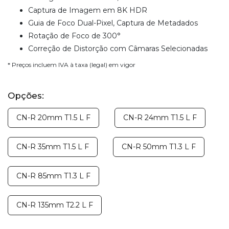
Captura de Imagem em 8K HDR
Guia de Foco Dual-Pixel, Captura de Metadados
Rotação de Foco de 300°
Correção de Distorção com Câmaras Selecionadas
* Preços incluem IVA à taxa (legal) em vigor
Opções:
CN-R 20mm T1.5 L F
CN-R 24mm T1.5 L F
CN-R 35mm T1.5 L F
CN-R 50mm T1.3 L F
CN-R 85mm T1.3 L F
CN-R 135mm T2.2 L F