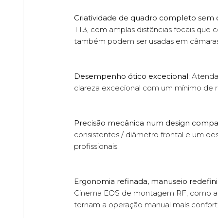
Criatividade de quadro completo sem 
T1.3, com amplas distâncias focais que 
também podem ser usadas em câmaras R
Desempenho ótico excecional:
Atenda 
clareza excecional com um mínimo de re
Precisão mecânica num design compa
consistentes / diâmetro frontal e um 
profissionais.
Ergonomia refinada, manuseio redefini
Cinema EOS de montagem RF, como a EO
tornam a operação manual mais confortáve