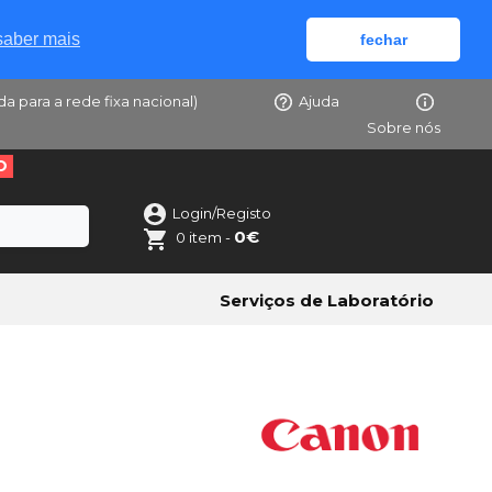
saber mais
fechar
da para a rede fixa nacional)
Ajuda
Sobre nós
O
Login/Registo
0€
0 item -
Serviços de Laboratório