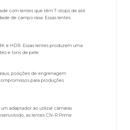
dade com lentes que têm T-stops de até
idade de campo rasa. Essas lentes
, 8K e HDR. Essas lentes produzem uma
es e tons de pele.
graus, posições de engrenagem
m compromissos para produções
um adaptador ao utilizar câmaras
envolvido, as lentes CN-R Prime