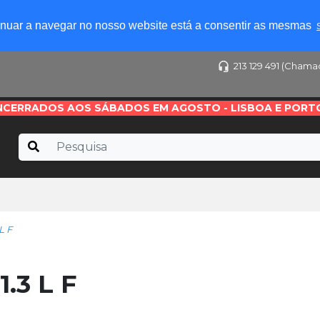
tinuar a navegar no nosso website está a consentir as mesmas
213 129 491 (Chama
NCERRADOS AOS SÁBADOS EM AGOSTO - LISBOA E PORT
L F
.3 L F