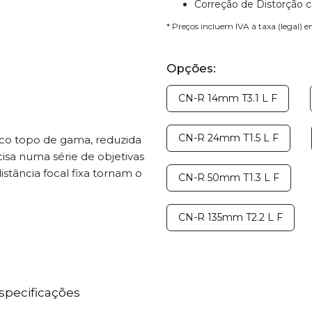
Correção de Distorção 
* Preços incluem IVA à taxa (legal) 
Opções:
CN-R 14mm T3.1 L F
CN-R 24mm T1.5 L F
co topo de gama, reduzida
sa numa série de objetivas
stância focal fixa tornam o
CN-R 50mm T1.3 L F
CN-R 135mm T2.2 L F
specificações