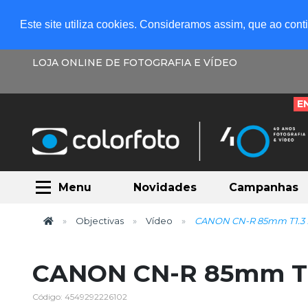
Este site utiliza cookies. Consideramos assim, que ao con
LOJA ONLINE DE FOTOGRAFIA E VÍDEO
E
Menu
Novidades
Campanhas
Objectivas
Vídeo
CANON CN-R 85mm T1.3 
CANON CN-R 85mm T1
Código: 4549292226102