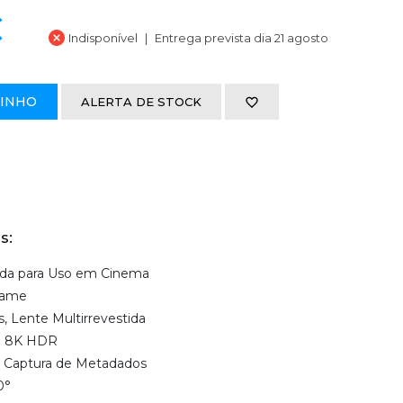
€
Indisponível
Entrega prevista dia 21 agosto
RINHO
ALERTA DE STOCK
s:
ada para Uso em Cinema
Frame
, Lente Multirrevestida
m 8K HDR
l, Captura de Metadados
0°