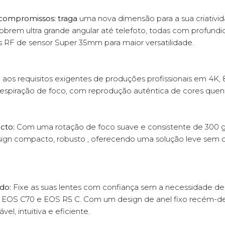
compromissos: traga
uma nova dimensão para a sua criativi
cobrem ultra grande angular até telefoto, todas com profund
F de sensor Super 35mm para maior versatilidade.
aos requisitos exigentes de produções profissionais em 4K
spiração de foco, com reprodução autêntica de cores quent
cto:
Com uma rotação de foco suave e consistente de 300 
design compacto, robusto , oferecendo uma solução leve se
do:
Fixe as suas lentes com confiança sem a necessidade de 
S C70 e EOS R5 C. Com um design de anel fixo recém-des
l, intuitiva e eficiente.