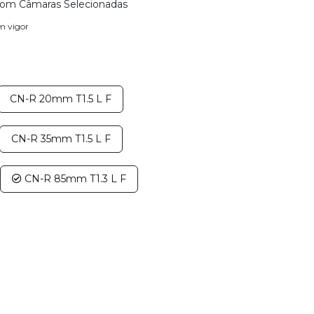
com Câmaras Selecionadas
em vigor
CN-R 20mm T1.5 L F
CN-R 35mm T1.5 L F
CN-R 85mm T1.3 L F