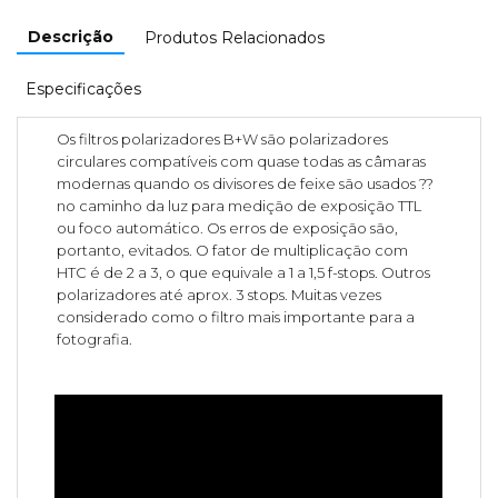
Descrição
Produtos Relacionados
Especificações
Os filtros polarizadores B+W são polarizadores
circulares compatíveis com quase todas as câmaras
modernas quando os divisores de feixe são usados ??
no caminho da luz para medição de exposição TTL
ou foco automático. Os erros de exposição são,
portanto, evitados. O fator de multiplicação com
HTC é de 2 a 3, o que equivale a 1 a 1,5 f-stops. Outros
polarizadores até aprox. 3 stops. Muitas vezes
considerado como o filtro mais importante para a
fotografia.