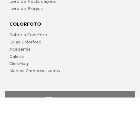
Livro de Reclamações
Livro de Elogios
COLORFOTO
Sobre a Colorfoto
Lojas Colorfoto
Academia
Galeria
ClickMag
Marcas Comercializadas
lojaonline@colorfoto.pt
© 2026 COLORFOTO de Barreiros da Silva, Lda. Todos os