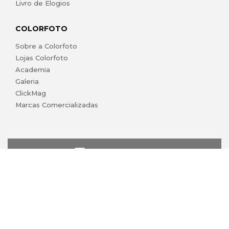
Livro de Elogios
COLORFOTO
Sobre a Colorfoto
Lojas Colorfoto
Academia
Galeria
ClickMag
Marcas Comercializadas
lojaonline@colorfoto.pt
© 2026 COLORFOTO marca comercial da Barreiros da Silva,
Lda. Todos os direitos reservados