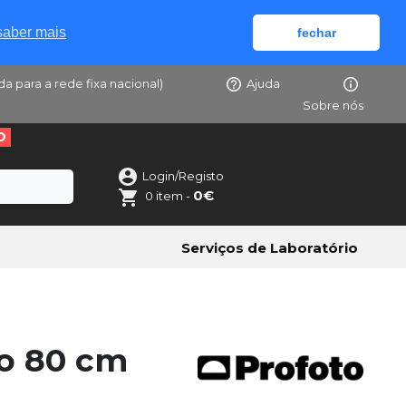
saber mais
fechar
da para a rede fixa nacional)
Ajuda
Sobre nós
O
Login/Registo
0€
0 item -
Serviços de Laboratório
o 80 cm