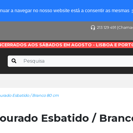
tinuar a navegar no nosso website está a consentir as mesmas
213 129 491 (Chama
NCERRADOS AOS SÁBADOS EM AGOSTO - LISBOA E PORT
rado Esbatido / Branco 80 cm
ourado Esbatido / Branc