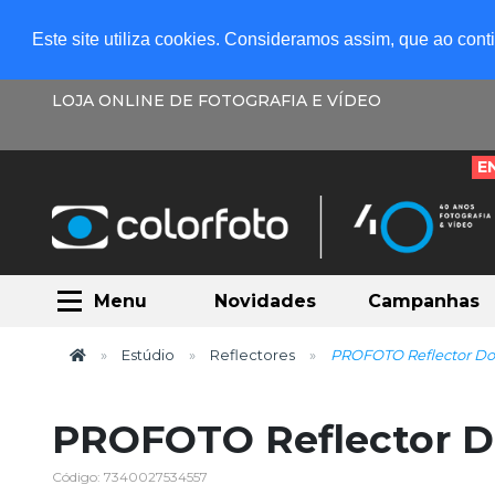
Este site utiliza cookies. Consideramos assim, que ao con
LOJA ONLINE DE FOTOGRAFIA E VÍDEO
E
Menu
Novidades
Campanhas
Estúdio
Reflectores
PROFOTO Reflector Dou
PROFOTO Reflector D
Código: 7340027534557