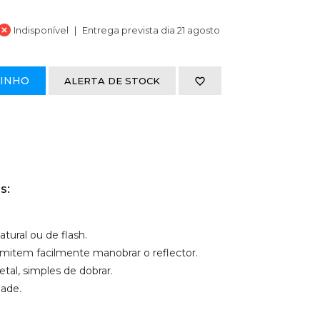
Indisponível
Entrega prevista dia 21 agosto
RINHO
ALERTA DE STOCK
s:
tural ou de flash.
item facilmente manobrar o reflector.
tal, simples de dobrar.
dade.