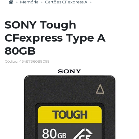
Memória
Cartões CFexpress A
SONY Tough
CFexpress Type A
80GB
Código: 4548736089099