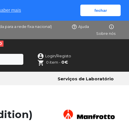
saber mais
fechar
da para a rede fixa nacional)
Ajuda
Sobre nós
O
Login/Registo
0€
0 item -
Serviços de Laboratório
ition)