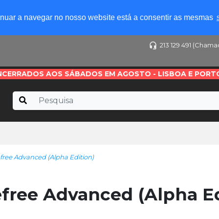
tinuar a navegar no nosso website está a consentir as mesmas
213 129 491 (Chama
NCERRADOS AOS SÁBADOS EM AGOSTO - LISBOA E PORT
ree Advanced (Alpha Edition)
ree Advanced (Alpha Ed