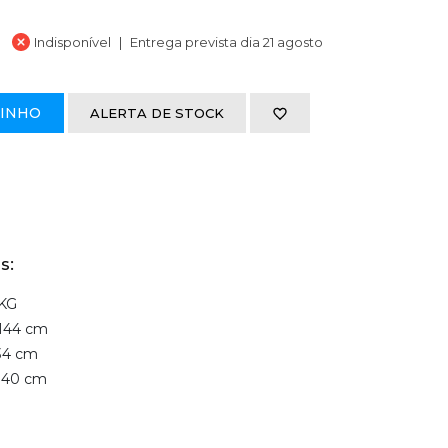
Indisponível
Entrega prevista dia 21 agosto
RINHO
ALERTA DE STOCK
s:
 KG
144 cm
34 cm
 40 cm