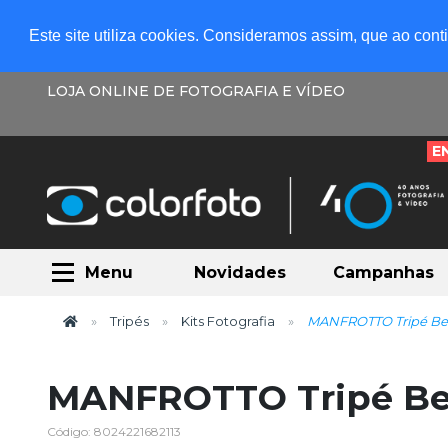
Este site utiliza cookies. Consideramos assim, que ao con
LOJA ONLINE DE FOTOGRAFIA E VÍDEO
E
Menu
Novidades
Campanhas
Tripés
Kits Fotografia
MANFROTTO Tripé Bef
MANFROTTO Tripé Bef
Código: 8024221682113