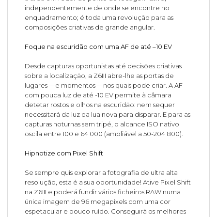
independentemente de onde se encontre no
enquadramento; é toda uma revolução para as
composições criativas de grande angular.
Foque na escuridão com uma AF de até –10 EV
Desde capturas oportunistas até decisões criativas
sobre a localização, a Z6III abre-lhe as portas de
lugares —e momentos— nos quais pode criar. A AF
com pouca luz de até -10 EV permite à câmara
detetar rostos e olhos na escuridão: nem sequer
necessitará da luz da lua nova para disparar. E para as
capturas noturnas sem tripé, o alcance ISO nativo
oscila entre 100 e 64 000 (ampliável a 50-204 800).
Hipnotize com Pixel Shift
Se sempre quis explorar a fotografia de ultra alta
resolução, esta é a sua oportunidade! Ative Pixel Shift
na Z6III e poderá fundir vários ficheiros RAW numa
única imagem de 96 megapixels com uma cor
espetacular e pouco ruído. Conseguirá os melhores