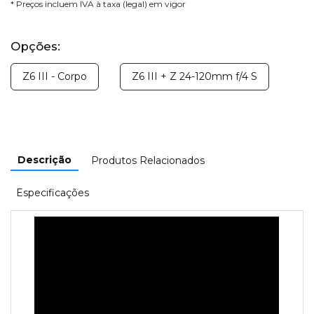
* Preços incluem IVA à taxa (legal) em vigor
Opções:
Z6 III - Corpo
Z6 III + Z 24-120mm f/4 S
Descrição
Produtos Relacionados
Especificações