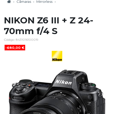
Câmaras
Mirrorless
NIKON Z6 III + Z 24-
70mm f/4 S
Código: 8431016100019
-680,00 €