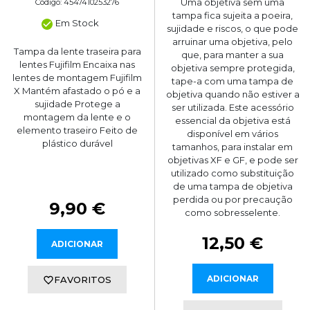
Uma objetiva sem uma
Código: 4547410253276
tampa fica sujeita a poeira,
Em Stock
sujidade e riscos, o que pode
arruinar uma objetiva, pelo
Tampa da lente traseira para
que, para manter a sua
lentes Fujifilm Encaixa nas
objetiva sempre protegida,
lentes de montagem Fujifilm
tape-a com uma tampa de
X Mantém afastado o pó e a
objetiva quando não estiver a
sujidade Protege a
ser utilizada. Este acessório
montagem da lente e o
essencial da objetiva está
elemento traseiro Feito de
disponível em vários
plástico durável
tamanhos, para instalar em
objetivas XF e GF, e pode ser
utilizado como substituição
de uma tampa de objetiva
perdida ou por precaução
9,90 €
como sobresselente.
12,50 €
ADICIONAR
ADICIONAR
FAVORITOS