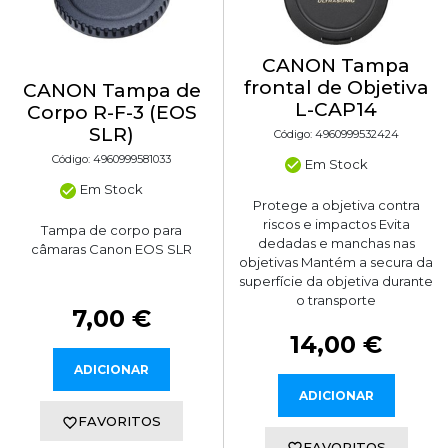
CANON Tampa
frontal de Objetiva
CANON Tampa de
L-CAP14
Corpo R-F-3 (EOS
SLR)
Código: 4960999532424
Código: 4960999581033
Em Stock
Em Stock
Protege a objetiva contra
riscos e impactos Evita
Tampa de corpo para
dedadas e manchas nas
câmaras Canon EOS SLR
objetivas Mantém a secura da
superfície da objetiva durante
o transporte
7,00 €
14,00 €
ADICIONAR
ADICIONAR
FAVORITOS
FAVORITOS