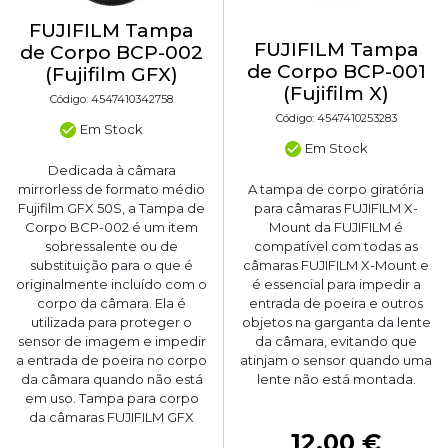
FUJIFILM Tampa
FUJIFILM Tampa
de Corpo BCP-002
de Corpo BCP-001
(Fujifilm GFX)
(Fujifilm X)
Código: 4547410342758
Código: 4547410253283
Em Stock
Em Stock
Dedicada à câmara
mirrorless de formato médio
A tampa de corpo giratória
Fujifilm GFX 50S, a Tampa de
para câmaras FUJIFILM X-
Corpo BCP-002 é um item
Mount da FUJIFILM é
sobressalente ou de
compatível com todas as
substituição para o que é
câmaras FUJIFILM X-Mount e
originalmente incluído com o
é essencial para impedir a
corpo da câmara. Ela é
entrada de poeira e outros
utilizada para proteger o
objetos na garganta da lente
sensor de imagem e impedir
da câmara, evitando que
a entrada de poeira no corpo
atinjam o sensor quando uma
da câmara quando não está
lente não está montada.
em uso. Tampa para corpo
da câmaras FUJIFILM GFX
12,00 €