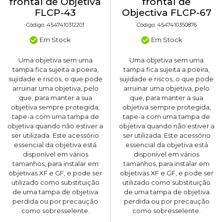
frontal de Objetiva
frontal de
FLCP-43
Objectiva FLCP-67
Código: 4547410312201
Código: 4547410350876
Em Stock
Em Stock
Uma objetiva sem uma
Uma objetiva sem uma
tampa fica sujeita a poeira,
tampa fica sujeita a poeira,
sujidade e riscos, o que pode
sujidade e riscos, o que pode
arruinar uma objetiva, pelo
arruinar uma objetiva, pelo
que, para manter a sua
que, para manter a sua
objetiva sempre protegida,
objetiva sempre protegida,
tape-a com uma tampa de
tape-a com uma tampa de
objetiva quando não estiver a
objetiva quando não estiver a
ser utilizada. Este acessório
ser utilizada. Este acessório
essencial da objetiva está
essencial da objetiva está
disponível em vários
disponível em vários
tamanhos, para instalar em
tamanhos, para instalar em
objetivas XF e GF, e pode ser
objetivas XF e GF, e pode ser
utilizado como substituição
utilizado como substituição
de uma tampa de objetiva
de uma tampa de objetiva
perdida ou por precaução
perdida ou por precaução
como sobresselente.
como sobresselente.