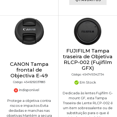
FUJIFILM Tampa
traseira de Objetiva
RLCP-002 (Fujifilm
CANON Tampa
GFX)
frontal de
Código: 4547410342734
Objectiva E-49
Em Stock
Código: 4549292037883
Indisponível
Dedicada às lentes Fujifilm G-
mount GF, esta Tampa
Protege a objetiva contra
Traseira de Lente RLCP-002 é
riscos e impactos Evita
um item sobressalente ou de
dedadas e manchas nas
substituição para o que é
objetivas Mantém a secura