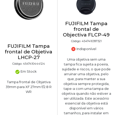
FUJIFILM Tampa
frontal de
Objectiva FLCP-49
Código: 4547410397321
FUJIFILM Tampa
Indisponível
frontal de Objetiva
LHCP-27
Uma objetiva sem uma
Código: 4547410444124
tampa fica sujeita a poeira,
sujidade e riscos, o que pode
Em Stock
arruinar uma objetiva, pelo
que, para manter a sua
Tampa frontal de Objetiva
objetiva sempre protegida,
39mm para XF 27mm f/2.8 R
tape-a com uma tampa de
WR
objetiva quando não estiver a
ser utilizada. Este acessório
essencial da objetiva está
disponível em vários
tamanhos, para instalar em