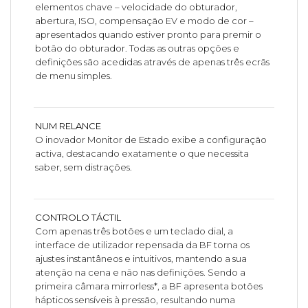
elementos chave – velocidade do obturador,
abertura, ISO, compensação EV e modo de cor –
apresentados quando estiver pronto para premir o
botão do obturador. Todas as outras opções e
definições são acedidas através de apenas três ecrãs
de menu simples.
NUM RELANCE
O inovador Monitor de Estado exibe a configuração
activa, destacando exatamente o que necessita
saber, sem distrações.
CONTROLO TÁCTIL
Com apenas três botões e um teclado dial, a
interface de utilizador repensada da BF torna os
ajustes instantâneos e intuitivos, mantendo a sua
atenção na cena e não nas definições. Sendo a
primeira câmara mirrorless*, a BF apresenta botões
hápticos sensíveis à pressão, resultando numa