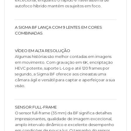
excecional, enquanto o rápido e fiável sistema de
autofoco híbrido mantém os sujeitos em foco.
A SIGMA BF LANÇA COM 9 LENTES EM CORES
COMBINADAS
VÍDEO EM ALTA RESOLUÇÃO
Algumas histórias são melhor contadas em imagens
em movimento. Com gravação em 6K, encriptação
HEVC potente, suporte L-Log e até 120 frames por
segundo, a Sigma BF oferece aos cineastas uma
câmara ágil e versátil para captar e aperfeiçoar a sua
visão.
SENSOR FULL-FRAME
O sensor full-frame (35 mm) da BF significa detalhes
impressionantes, qualidade de imagem excecional,
amplo intervalo dinâmico e excelente desempenho
em condições de pouca luz. O tamanho do sensor