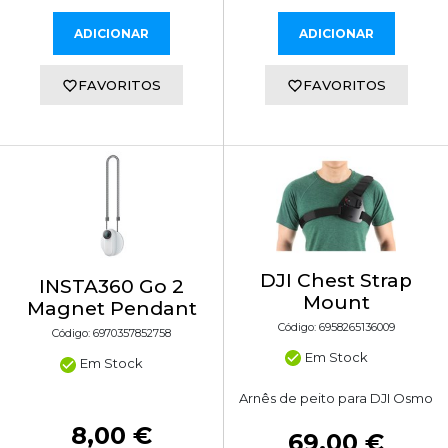
ADICIONAR
ADICIONAR
FAVORITOS
FAVORITOS
DJI Chest Strap
INSTA360 Go 2
Mount
Magnet Pendant
Código: 6958265136009
Código: 6970357852758
Em Stock
Em Stock
Arnês de peito para DJI Osmo
8,00 €
69,00 €