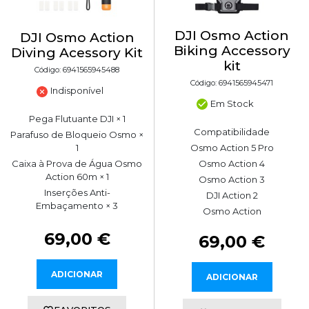
DJI Osmo Action
DJI Osmo Action
Biking Accessory
Diving Acessory Kit
kit
Código: 6941565945488
Código: 6941565945471
Indisponível
Em Stock
Pega Flutuante DJI × 1
Compatibilidade
Parafuso de Bloqueio Osmo ×
Osmo Action 5 Pro
1
Osmo Action 4
Caixa à Prova de Água Osmo
Action 60m × 1
Osmo Action 3
Inserções Anti-
DJI Action 2
Embaçamento × 3
Osmo Action
69,00 €
69,00 €
ADICIONAR
ADICIONAR