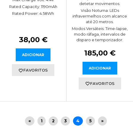
detetar movimentos.
Rated Capacity: 1190mAh
Visão Noturna: LEDs
Rated Power: 4.58Wh
infravermelhos com alcance
até 20 metros.
Modos Versáteis: Time-lapse,
modo ráfaga, intervalos de
38,00 €
disparo e temporizador.
185,00 €
ADICIONAR
ADICIONAR
FAVORITOS
FAVORITOS
«
1
2
3
4
5
»