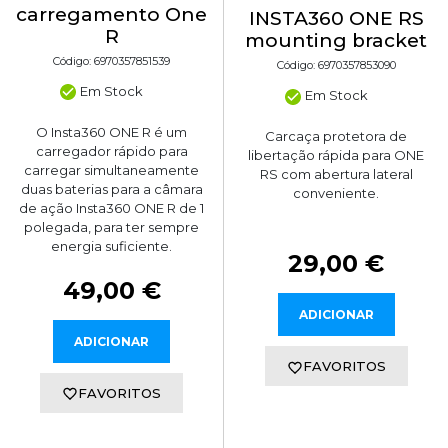
carregamento One
INSTA360 ONE RS
R
mounting bracket
Código: 6970357851539
Código: 6970357853090
Em Stock
Em Stock
O Insta360 ONE R é um
Carcaça protetora de
carregador rápido para
libertação rápida para ONE
carregar simultaneamente
RS com abertura lateral
duas baterias para a câmara
conveniente.
de ação Insta360 ONE R de 1
polegada, para ter sempre
energia suficiente.
29,00 €
49,00 €
ADICIONAR
ADICIONAR
FAVORITOS
FAVORITOS