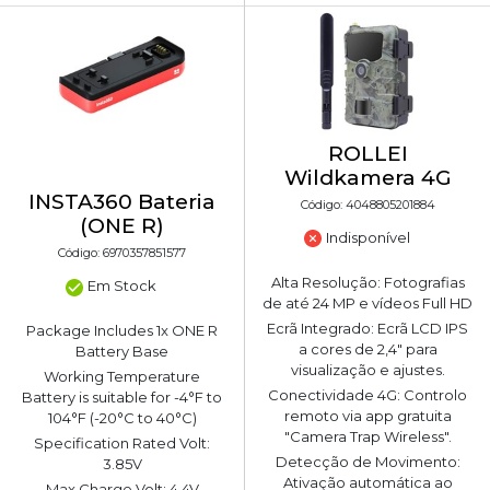
ROLLEI
Wildkamera 4G
INSTA360 Bateria
Código: 4048805201884
(ONE R)
Indisponível
Código: 6970357851577
Alta Resolução: Fotografias
Em Stock
de até 24 MP e vídeos Full HD
Ecrã Integrado: Ecrã LCD IPS
Package Includes 1x ONE R
a cores de 2,4" para
Battery Base
visualização e ajustes.
Working Temperature
Conectividade 4G: Controlo
Battery is suitable for -4°F to
remoto via app gratuita
104°F (-20°C to 40°C)
"Camera Trap Wireless".
Specification Rated Volt:
Detecção de Movimento:
3.85V
Ativação automática ao
Max Charge Volt: 4.4V