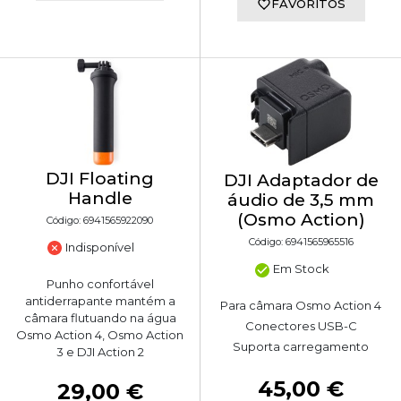
FAVORITOS
DJI Floating
DJI Adaptador de
Handle
áudio de 3,5 mm
(Osmo Action)
Código: 6941565922090
Código: 6941565965516
Indisponível
Em Stock
Punho confortável
antiderrapante mantém a
Para câmara Osmo Action 4
câmara flutuando na água
Conectores USB-C
Osmo Action 4, Osmo Action
Suporta carregamento
3 e DJI Action 2
45,00 €
29,00 €