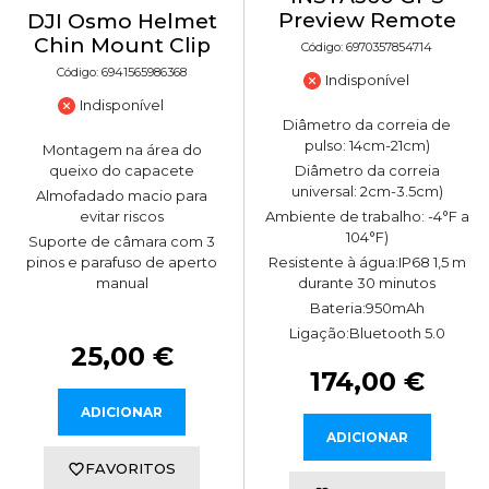
Preview Remote
DJI Osmo Helmet
Chin Mount Clip
Código: 6970357854714
Código: 6941565986368
Indisponível
Indisponível
Diâmetro da correia de
pulso: 14cm-21cm)
Montagem na área do
queixo do capacete
Diâmetro da correia
universal: 2cm-3.5cm)
Almofadado macio para
evitar riscos
Ambiente de trabalho: -4°F a
104°F)
Suporte de câmara com 3
pinos e parafuso de aperto
Resistente à água:IP68 1,5 m
manual
durante 30 minutos
Bateria:950mAh
Ligação:Bluetooth 5.0
25,00 €
174,00 €
ADICIONAR
ADICIONAR
FAVORITOS