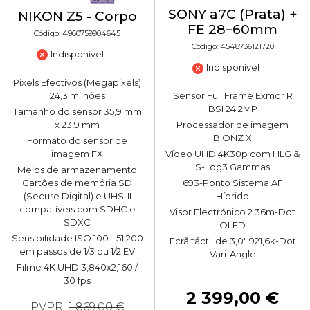
SONY a7C (Prata) +
NIKON Z5 - Corpo
FE 28–60mm
Código: 4960759904645
Código: 4548736121720
Indisponível
Indisponível
Pixels Efectivos (Megapixels)
24,3 milhões
Sensor Full Frame Exmor R
BSI 24.2MP
Tamanho do sensor 35,9 mm
x 23,9 mm
Processador de imagem
BIONZ X
Formato do sensor de
imagem FX
Vídeo UHD 4K30p com HLG &
S-Log3 Gammas
Meios de armazenamento
Cartões de memória SD
693-Ponto Sistema AF
(Secure Digital) e UHS-II
Híbrido
compatíveis com SDHC e
Visor Electrónico 2.36m-Dot
SDXC
OLED
Sensibilidade ISO 100 - 51,200
Ecrã táctil de 3,0" 921,6k-Dot
em passos de 1/3 ou 1/2 EV
Vari-Angle
Filme 4K UHD 3,840x2,160 /
30 fps
2 399,00 €
PVPR
1 869,00 €