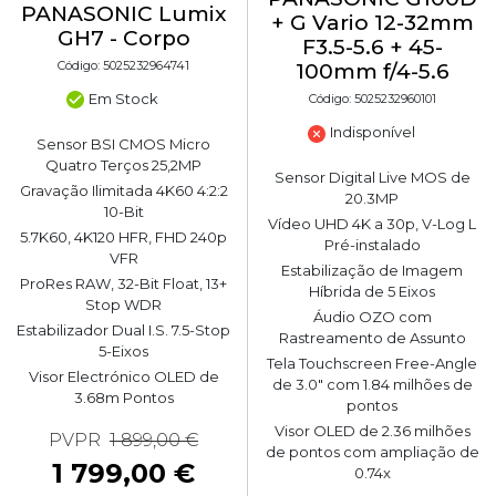
PANASONIC Lumix
+ G Vario 12-32mm
GH7 - Corpo
F3.5-5.6 + 45-
Código: 5025232964741
100mm f/4-5.6
Em Stock
Código: 5025232960101
Indisponível
Sensor BSI CMOS Micro
Quatro Terços 25,2MP
Sensor Digital Live MOS de
Gravação Ilimitada 4K60 4:2:2
20.3MP
10-Bit
Vídeo UHD 4K a 30p, V-Log L
5.7K60, 4K120 HFR, FHD 240p
Pré-instalado
VFR
Estabilização de Imagem
ProRes RAW, 32-Bit Float, 13+
Híbrida de 5 Eixos
Stop WDR
Áudio OZO com
Estabilizador Dual I.S. 7.5-Stop
Rastreamento de Assunto
5-Eixos
Tela Touchscreen Free-Angle
Visor Electrónico OLED de
de 3.0" com 1.84 milhões de
3.68m Pontos
pontos
Visor OLED de 2.36 milhões
PVPR
1 899,00 €
de pontos com ampliação de
1 799,00 €
0.74x