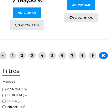
7 165,00 €
ADICIONAR
ADICIONAR
FAVORITOS
FAVORITOS
«
1
2
3
4
5
6
7
8
9
10
Filtros
Marcas
CANON
(30)
FUJIFILM
(32)
LEICA
(21)
NIKON
(32)