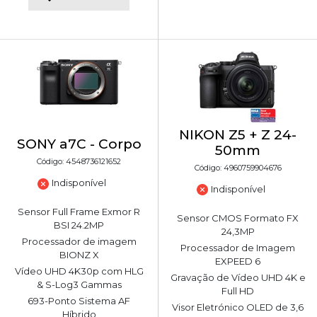
NIKON Z5 + Z 24-
SONY a7C - Corpo
50mm
Código: 4548736121652
Código: 4960759904676
Indisponível
Indisponível
Sensor Full Frame Exmor R
Sensor CMOS Formato FX
BSI 24.2MP
24,3MP
Processador de imagem
Processador de Imagem
BIONZ X
EXPEED 6
Vídeo UHD 4K30p com HLG
Gravação de Vídeo UHD 4K e
& S-Log3 Gammas
Full HD
693-Ponto Sistema AF
Visor Eletrónico OLED de 3,6
Híbrido