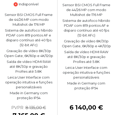
Indisponível
Sensor BSI CMOS Full Frame
de 44/26 MP com modo
Sensor BSI CMOS Full Frame
Multishot de 176 MP
de 44/26 MP com modo
Sistema de autofoco híbrido
Multishot de 176 MP
PDAF com 819 pontos AF e
Sistema de autofoco híbrido
disparo contínuo até 40 fps
PDAF com 819 pontos AF e
(12-bit AFc)
disparo contínuo até 40 fps
Gravação de vídeo 8K/30p
(12-bit AFc)
Open Gate, 6K/60p e 4K/120p
Gravação de vídeo 8K/30p
Saída de vídeo HDMI RAW
Open Gate, 6K/60p e 4K/120p
até 8K/30p e gravação
Saída de vídeo HDMI RAW
ProRes até 5.8K
até 8K/30p e gravação
Leica User Interface com
ProRes até 5.8K
operação intuitiva e funções
Leica User Interface com
personalizáveis
operação intuitiva e funções
Made in Germany com
personalizáveis
proteção IP54
Made in Germany com
proteção IP54
6 140,00 €
PVPR
8 135,00 €