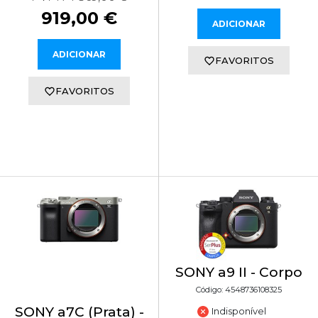
919,00 €
ADICIONAR
ADICIONAR
FAVORITOS
FAVORITOS
SONY a9 II - Corpo
Código: 4548736108325
SONY a7C (Prata) -
Indisponível