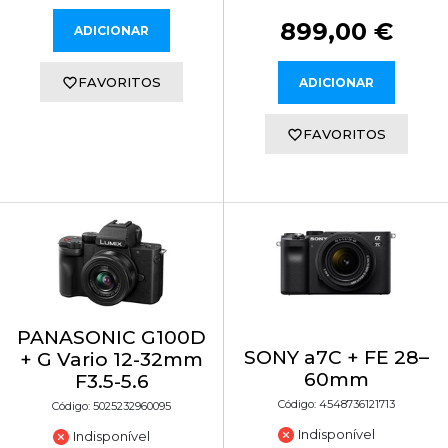
899,00 €
ADICIONAR
FAVORITOS
ADICIONAR
FAVORITOS
PANASONIC G100D
SONY a7C + FE 28–
+ G Vario 12-32mm
60mm
F3.5-5.6
Código: 4548736121713
Código: 5025232960095
Indisponível
Indisponível