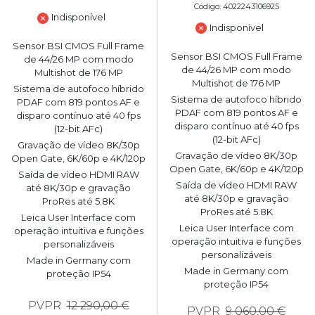
Código: 4022243106925
Indisponível
Indisponível
Sensor BSI CMOS Full Frame
Sensor BSI CMOS Full Frame
de 44/26 MP com modo
de 44/26 MP com modo
Multishot de 176 MP
Multishot de 176 MP
Sistema de autofoco híbrido
Sistema de autofoco híbrido
PDAF com 819 pontos AF e
PDAF com 819 pontos AF e
disparo contínuo até 40 fps
disparo contínuo até 40 fps
(12-bit AFc)
(12-bit AFc)
Gravação de vídeo 8K/30p
Gravação de vídeo 8K/30p
Open Gate, 6K/60p e 4K/120p
Open Gate, 6K/60p e 4K/120p
Saída de vídeo HDMI RAW
Saída de vídeo HDMI RAW
até 8K/30p e gravação
até 8K/30p e gravação
ProRes até 5.8K
ProRes até 5.8K
Leica User Interface com
Leica User Interface com
operação intuitiva e funções
operação intuitiva e funções
personalizáveis
personalizáveis
Made in Germany com
Made in Germany com
proteção IP54
proteção IP54
PVPR
12 290,00 €
PVPR
9 060,00 €