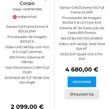
Corpo
Sensor CMOS Exmor RS Full
Código: 4548736121669
Frame 24.2MP
Indisponível
Processador de Imagem
BIONZ X & LSI Front-End
Sensor Full Frame Exmor R
Sistema AF de Detecção de
BSI 24.2MP
Fases 693-Pontos
Processador de imagem
Até 20 fps ISO 100-204800
BIONZ X
Vídeo UHD 4K30p, Real-Time
Vídeo UHD 4K30p com HLG
Eye AF
& S-Log3 Gammas
OLED EVF Quad-VGA 3.7m-
693-Ponto Sistema AF
Dot
Híbrido
Visor Electrónico 2.36m-Dot
4 680,00 €
OLED
Ecrã táctil de 3,0" 921,6k-Dot
ADICIONAR
Vari-Angle
FAVORITOS
2 099,00 €