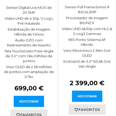
Sensor Full Frame Exmor R
Sensor Digital Live MOS de
BSI 24.2MP
20.3MP
Processador de imagem
Vídeo UHD 4K a 30p, V-Log L
BIONZ X
Pré-instalado
Vídeo UHD 4K30p com HLG &
Estabilização de Imagem
S-Log3 Gammas
Híbrida de 5 Eixos
693-Ponto Sistema AF
Áudio OZO com
Híbrido
Rastreamento de Assunto
Visor Electrónico 2.36m-Dot
Tela Touchscreen Free-Angle
OLED
de 3.0" com 1.84 milhões de
pontos
Ecrã táctil de 3,0" 921,6k-Dot
Vari-Angle
Visor OLED de 2.36 milhões
de pontos com ampliação de
0.74x
2 399,00 €
699,00 €
ADICIONAR
ADICIONAR
FAVORITOS
FAVORITOS