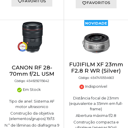
FAVORITOS
FAVORITOS
NOVIDADE
FUJIFILM XF 23mm
CANON RF 28-
F2.8 R WR (Silver)
70mm f/2L USM
Código: 4547410554663
Código: 4549292115642
Indisponível
Em Stock
Distância focal de 23mm
Tipo de anel: Sistema AF
(equivalente a 35mm em full-
motor ultrasonico
frame)
Construção da objetiva
Abertura máxima f/2.8
(elementos/grupos) 19/13
Construção compacta e
N.º de lâminas do diafragma 9
ultraleve (apenas 90g)