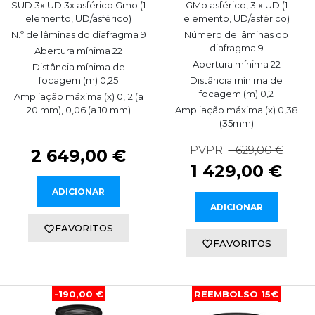
GMo asférico, 3 x UD (1
SUD 3x UD 3x asférico Gmo (1
elemento, UD/asférico)
elemento, UD/asférico)
Número de lâminas do
N.º de lâminas do diafragma 9
diafragma 9
Abertura mínima 22
Abertura mínima 22
Distância mínima de
Distância mínima de
focagem (m) 0,25
focagem (m) 0,2
Ampliação máxima (x) 0,12 (a
Ampliação máxima (x) 0,38
20 mm), 0,06 (a 10 mm)
(35mm)
PVPR
1 629,00 €
2 649,00 €
1 429,00 €
ADICIONAR
ADICIONAR
FAVORITOS
FAVORITOS
-190,00 €
REEMBOLSO 15€