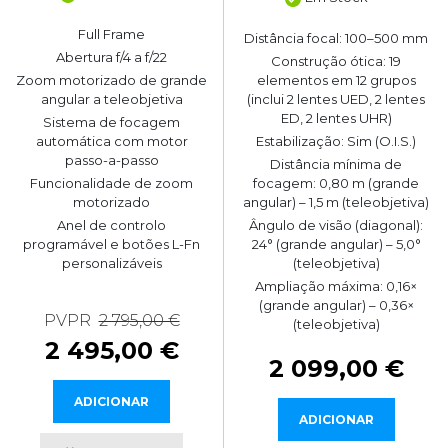
Full Frame
Distância focal: 100–500 mm
Abertura f/4 a f/22
Construção ótica: 19
elementos em 12 grupos
Zoom motorizado de grande
(inclui 2 lentes UED, 2 lentes
angular a teleobjetiva
ED, 2 lentes UHR)
Sistema de focagem
Estabilização: Sim (O.I.S.)
automática com motor
passo-a-passo
Distância mínima de
focagem: 0,80 m (grande
Funcionalidade de zoom
angular) – 1,5 m (teleobjetiva)
motorizado
Ângulo de visão (diagonal):
Anel de controlo
24° (grande angular) – 5,0°
programável e botões L-Fn
(teleobjetiva)
personalizáveis
Ampliação máxima: 0,16×
(grande angular) – 0,36×
PVPR
2 795,00 €
(teleobjetiva)
2 495,00 €
2 099,00 €
ADICIONAR
ADICIONAR