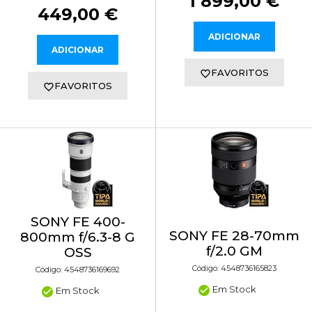
1 899,00 €
449,00 €
ADICIONAR
ADICIONAR
FAVORITOS
FAVORITOS
SONY FE 400-
SONY FE 28-70mm
800mm f/6.3-8 G
f/2.0 GM
OSS
Código: 4548736165823
Código: 4548736169692
Em Stock
Em Stock