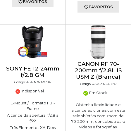
FAVORITOS
FAVORITOS
CANON RF 70-
SONY FE 12-24mm
200mm f/2.8L IS
f/2.8 GM
USM Z (Branca)
Código: 4548736099784
Código: 4549292240597
Indisponível
Em Stock
E-Mount / Formato Full-
Obtenha flexibilidade e
Frame
alcance adicionais com esta
Alcance da abertura: f/2,8 a
teleobjetiva com zoom de
f/22
70-200 mm, concebida para
vídeos e fotografias.
Três Elementos XA, Dois