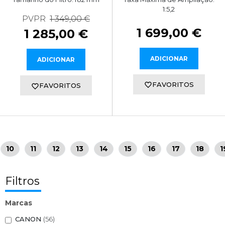
1:5,2
PVPR
1 349,00 €
1 699,00 €
1 285,00 €
ADICIONAR
ADICIONAR
FAVORITOS
FAVORITOS
10
11
12
13
14
15
16
17
18
1
Filtros
Marcas
CANON
(56)