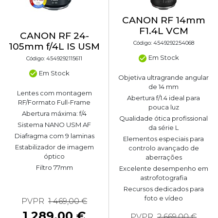
CANON RF 14mm
F1.4L VCM
CANON RF 24-
Código: 4549292254068
105mm f/4L IS USM
Em Stock
Código: 4549292115611
Em Stock
Objetiva ultragrande angular
de 14 mm
Lentes com montagem
Abertura f/1.4 ideal para
RF/Formato Full-Frame
pouca luz
Abertura máxima: f/4
Qualidade ótica profissional
Sistema NANO USM AF
da série L
Diafragma com 9 laminas
Elementos especiais para
Estabilizador de imagem
controlo avançado de
óptico
aberrações
Filtro 77mm
Excelente desempenho em
astrofotografia
Recursos dedicados para
foto e vídeo
PVPR
1 469,00 €
1 289,00 €
PVPR
2 669,00 €