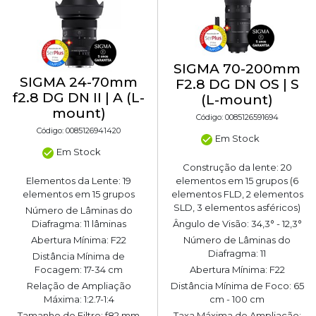
SIGMA 70-200mm
SIGMA 24-70mm
F2.8 DG DN OS | S
f2.8 DG DN II | A (L-
(L-mount)
mount)
Código: 0085126591694
Código: 0085126941420
Em Stock
Em Stock
Construção da lente: 20
Elementos da Lente: 19
elementos em 15 grupos (6
elementos em 15 grupos
elementos FLD, 2 elementos
SLD, 3 elementos asféricos)
Número de Lâminas do
Diafragma: 11 lâminas
Ângulo de Visão: 34,3° - 12,3°
Abertura Mínima: F22
Número de Lâminas do
Diafragma: 11
Distância Mínima de
Focagem: 17-34 cm
Abertura Mínima: F22
Relação de Ampliação
Distância Mínima de Foco: 65
Máxima: 1:2.7-1:4
cm - 100 cm
Tamanho do Filtro: f82 mm
Taxa Máxima de Ampliação: