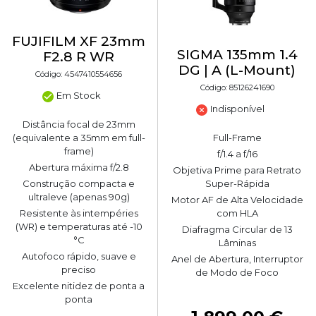
FUJIFILM XF 23mm
SIGMA 135mm 1.4
F2.8 R WR
DG | A (L-Mount)
Código: 4547410554656
Código: 85126241690
Em Stock
Indisponível
Distância focal de 23mm
(equivalente a 35mm em full-
Full-Frame
frame)
f/1.4 a f/16
Abertura máxima f/2.8
Objetiva Prime para Retrato
Construção compacta e
Super-Rápida
ultraleve (apenas 90g)
Motor AF de Alta Velocidade
Resistente às intempéries
com HLA
(WR) e temperaturas até -10
Diafragma Circular de 13
°C
Lâminas
Autofoco rápido, suave e
Anel de Abertura, Interruptor
preciso
de Modo de Foco
Excelente nitidez de ponta a
ponta