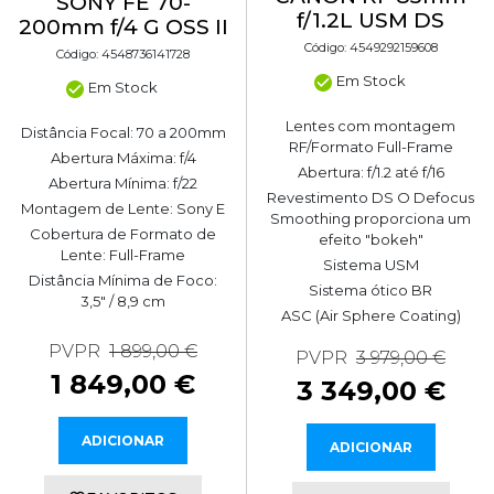
SONY FE 70-
f/1.2L USM DS
200mm f/4 G OSS II
Código: 4549292159608
Código: 4548736141728
Em Stock
Em Stock
Lentes com montagem
Distância Focal: 70 a 200mm
RF/Formato Full-Frame
Abertura Máxima: f/4
Abertura: f/1.2 até f/16
Abertura Mínima: f/22
Revestimento DS O Defocus
Montagem de Lente: Sony E
Smoothing proporciona um
Cobertura de Formato de
efeito "bokeh"
Lente: Full-Frame
Sistema USM
Distância Mínima de Foco:
Sistema ótico BR
3,5" / 8,9 cm
ASC (Air Sphere Coating)
PVPR
1 899,00 €
PVPR
3 979,00 €
1 849,00 €
3 349,00 €
ADICIONAR
ADICIONAR