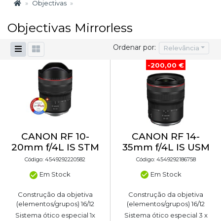
Objectivas
Objectivas Mirrorless
Ordenar por:
Relevância
-200,00 €
CANON RF 14-
CANON RF 10-
35mm f/4L IS USM
20mm f/4L IS STM
Código: 4549292186758
Código: 4549292220582
Em Stock
Em Stock
Construção da objetiva
Construção da objetiva
(elementos/grupos) 16/12
(elementos/grupos) 16/12
Sistema ótico especial 3 x
Sistema ótico especial 1x