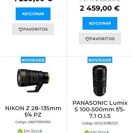
2 459,00 €
ADICIONAR
ADICIONAR
FAVORITOS
FAVORITOS
NOVIDADE
NOVIDADE
PANASONIC Lumix
NIKON Z 28-135mm
S 100-500mm f/5-
f/4 PZ
7.1 O.I.S
Código: 4960759915955
Código: 5025232982523
Em Stock
Em Stock