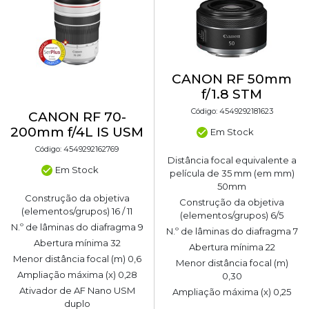
CANON RF 50mm
f/1.8 STM
Código: 4549292181623
CANON RF 70-
200mm f/4L IS USM
Em Stock
Código: 4549292162769
Distância focal equivalente a
Em Stock
película de 35 mm (em mm)
50mm
Construção da objetiva
Construção da objetiva
(elementos/grupos) 16 / 11
(elementos/grupos) 6/5
N.º de lâminas do diafragma 9
N.º de lâminas do diafragma 7
Abertura mínima 32
Abertura mínima 22
Menor distância focal (m) 0,6
Menor distância focal (m)
Ampliação máxima (x) 0,28
0,30
Ativador de AF Nano USM
Ampliação máxima (x) 0,25
duplo