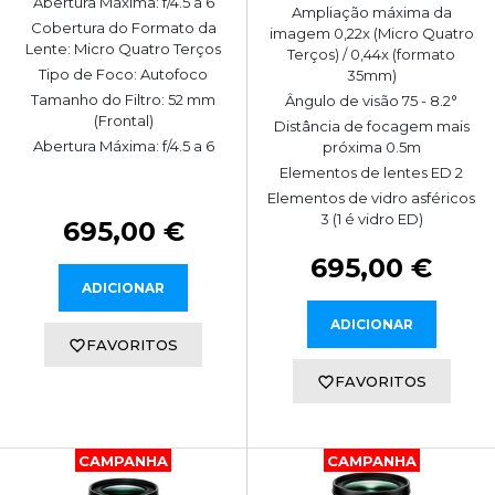
Abertura Máxima: f/4.5 a 6
Ampliação máxima da
Cobertura do Formato da
imagem 0,22x (Micro Quatro
Lente: Micro Quatro Terços
Terços) / 0,44x (formato
Tipo de Foco: Autofoco
35mm)
Tamanho do Filtro: 52 mm
Ângulo de visão 75 - 8.2°
(Frontal)
Distância de focagem mais
Abertura Máxima: f/4.5 a 6
próxima 0.5m
Elementos de lentes ED 2
Elementos de vidro asféricos
3 (1 é vidro ED)
695,00 €
695,00 €
ADICIONAR
ADICIONAR
FAVORITOS
FAVORITOS
CAMPANHA
CAMPANHA