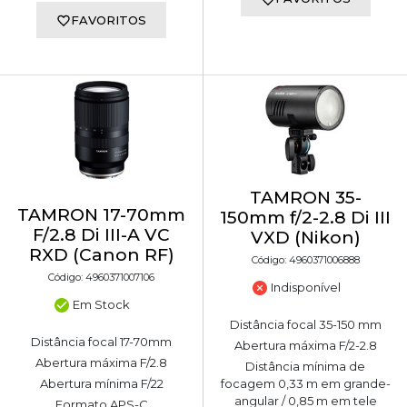
FAVORITOS
TAMRON 35-
TAMRON 17-70mm
150mm f/2-2.8 Di III
F/2.8 Di III-A VC
VXD (Nikon)
RXD (Canon RF)
Código: 4960371006888
Código: 4960371007106
Indisponível
Em Stock
Distância focal 35-150 mm
Distância focal 17-70mm
Abertura máxima F/2-2.8
Abertura máxima F/2.8
Distância mínima de
Abertura mínima F/22
focagem 0,33 m em grande-
angular / 0,85 m em tele
Formato APS-C