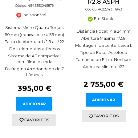
f/2.8 ASPH
Código: 4545350045876
Código: 4022243111943
Indisponível
Em Stock
Sistema Micro Quatro Terços
Distância Focal: 14 a 24 mm
50 mm (equivalente a 35 mm)
Abertura Máxima: f/2,8
Faixa de Abertura: f / 1.8 a f / 22
Montagem da Lente: Leica L
Dois elementos asféricos
Tipo de Foco: Autofoco
Sistema de AF compatível
Tamanho do Filtro: Nenhum
com filme e ainda
Abertura Mínima: f/22
Diafragma Arredondado de 7
Lâminas
2 755,00 €
395,00 €
ADICIONAR
ADICIONAR
FAVORITOS
FAVORITOS