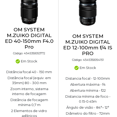
OM SYSTEM
M.ZUIKO DIGITAL
OM SYSTEM
ED 40-150mm F4.0
M.ZUIKO DIGITAL
Pro
ED 12-100mm f/4 IS
PRO
Código: 4545350053772
Código: 4545350054151
Em Stock
Em Stock
Distância focal 40 - 150 mm
Distância focal (equiv. em
Distancia focal - 12-100mm
35mm) 80 - 300 mm
Abertura máxima - f4
Zoom interno, sistema
Abertura mínima - f22
interno de focagem
Distancia mínima de foco -
Distância de focagem
0.15-0.45m
mínima 0,7 m
Ângulo de visão - 84°– 12°
2 Elementos de vidro
Diâmetro do filtro - 72mm
asféricos