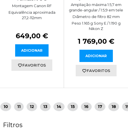
Ampliação máxima 1:5,7 em
Montagem Canon RF
grande-angular / 1:5,9 em tele
Equivalência aproximada
Diâmetro de filtro 82 mm
27,2-112mm
Peso 1.165 g Sony E / 1.190 g
Nikon Z
649,00 €
1 769,00 €
ADICIONAR
ADICIONAR
FAVORITOS
FAVORITOS
10
11
12
13
14
15
16
17
18
1
Filtros