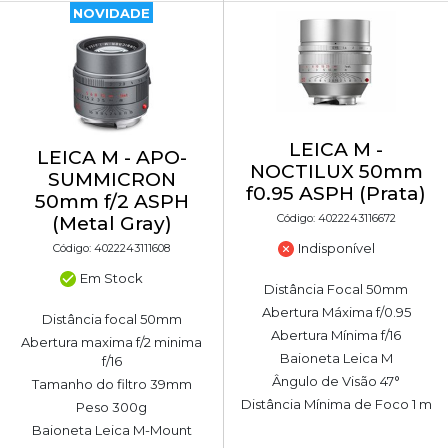
NOVIDADE
LEICA M -
LEICA M - APO-
NOCTILUX 50mm
SUMMICRON
f0.95 ASPH (Prata)
50mm f/2 ASPH
Código: 4022243116672
(Metal Gray)
Indisponível
Código: 4022243111608
Em Stock
Distância Focal 50mm
Abertura Máxima f/0.95
Distância focal 50mm
Abertura Mínima f/16
Abertura maxima f/2 minima
Baioneta Leica M
f/16
Ângulo de Visão 47°
Tamanho do filtro 39mm
Distância Mínima de Foco 1 m
Peso 300g
Baioneta Leica M-Mount