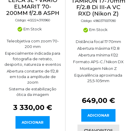
LEICA SL - VARIO
TAMRON 17-70mm
ELMARIT 70-
F/2.8 Di III-A VC
200MM f/2.8 ASPH
RXD (Nikon Z)
Código: 4022243110960
Código: 4960371007090
Em Stock
Em Stock
Teleobjetiva com zoom 70-
Distância focal 17-70mm
200 mm
Abertura máxima F/2.8
Especialmente indicada para
Abertura mínima F/22
fotografia de retrato,
Formato APS-C / Nikon DX
desporto, natureza e eventos
Montagem Nikon Z
Abertura constante de f/2,8
Equivalência aproximada
em toda a amplitude de
25,5-105mm
zoom
Sistema de estabilização
ótica da imagem
649,00 €
3 330,00 €
ADICIONAR
ADICIONAR
FAVORITOS