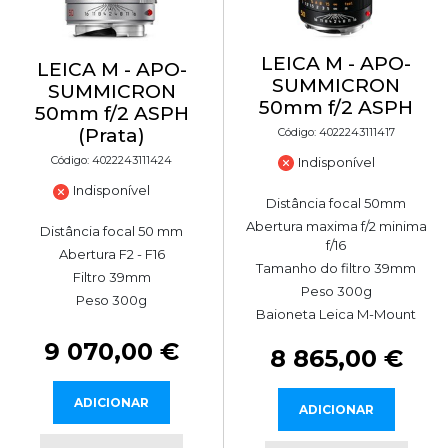
LEICA M - APO-
LEICA M - APO-
SUMMICRON
SUMMICRON
50mm f/2 ASPH
50mm f/2 ASPH
(Prata)
Código: 4022243111417
Código: 4022243111424
Indisponível
Indisponível
Distância focal 50mm
Abertura maxima f/2 minima
Distância focal 50 mm
f/16
Abertura F2 - F16
Tamanho do filtro 39mm
Filtro 39mm
Peso 300g
Peso 300g
Baioneta Leica M-Mount
9 070,00 €
8 865,00 €
ADICIONAR
ADICIONAR