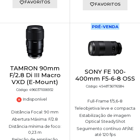
FAVORITOS
FAVORITOS
PRÉ-VENDA
TAMRON 90mm
SONY FE 100-
F/2.8 Di III Macro
400mm F5-6-8 OSS
VXD (E-Mount)
Código: 4548736176584
Código: 4960371006932
Indisponível
Full-Frame f/5,6-8
Teleobjetiva leve e compacta
Distância Focal: 90 mm
Estabilização de imagem
Abertura Máxima: F/2.8
Optical SteadyShot
Distância mínima de foco:
Seguimento contínuo AF/AE
0,23 m
até 120 fps
Relação de ampliação