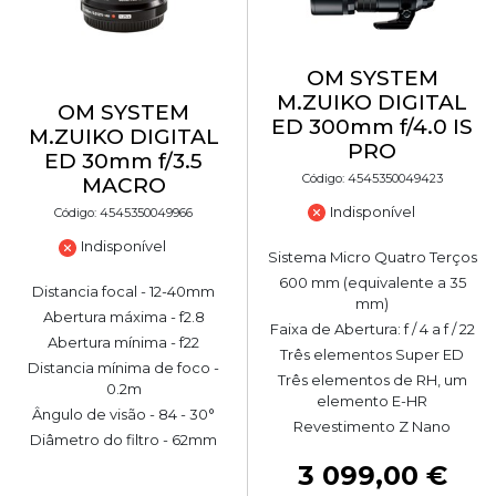
OM SYSTEM
M.ZUIKO DIGITAL
OM SYSTEM
ED 300mm f/4.0 IS
M.ZUIKO DIGITAL
PRO
ED 30mm f/3.5
Código: 4545350049423
MACRO
Indisponível
Código: 4545350049966
Indisponível
Sistema Micro Quatro Terços
600 mm (equivalente a 35
Distancia focal - 12-40mm
mm)
Abertura máxima - f2.8
Faixa de Abertura: f / 4 a f / 22
Abertura mínima - f22
Três elementos Super ED
Distancia mínima de foco -
Três elementos de RH, um
0.2m
elemento E-HR
Ângulo de visão - 84 - 30°
Revestimento Z Nano
Diâmetro do filtro - 62mm
3 099,00 €