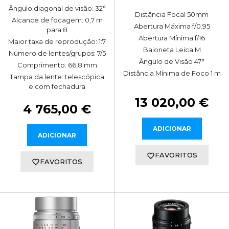
Ângulo diagonal de visão: 32°
Distância Focal 50mm
Alcance de focagem: 0,7 m
Abertura Máxima f/0.95
para 8
Abertura Mínima f/16
Maior taxa de reprodução: 1:7
Baioneta Leica M
Número de lentes/grupos: 7/5
Ângulo de Visão 47°
Comprimento: 66,8 mm
Distância Mínima de Foco 1 m
Tampa da lente: telescópica
e com fechadura
13 020,00 €
4 765,00 €
ADICIONAR
ADICIONAR
FAVORITOS
FAVORITOS