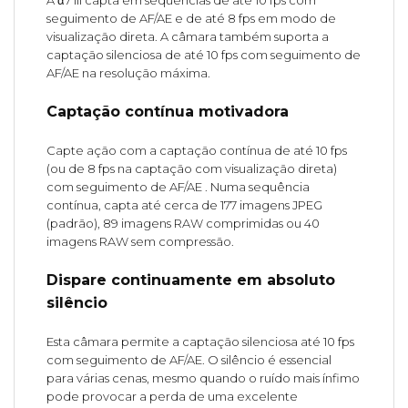
A α7 III capta em sequências de até 10 fps com
seguimento de AF/AE e de até 8 fps em modo de
visualização direta. A câmara também suporta a
captação silenciosa de até 10 fps com seguimento de
AF/AE na resolução máxima.
Captação contínua motivadora
Capte ação com a captação contínua de até 10 fps
(ou de 8 fps na captação com visualização direta)
com seguimento de AF/AE . Numa sequência
contínua, capta até cerca de 177 imagens JPEG
(padrão), 89 imagens RAW comprimidas ou 40
imagens RAW sem compressão.
Dispare continuamente em absoluto
silêncio
Esta câmara permite a captação silenciosa até 10 fps
com seguimento de AF/AE. O silêncio é essencial
para várias cenas, mesmo quando o ruído mais ínfimo
pode provocar a perda de uma excelente