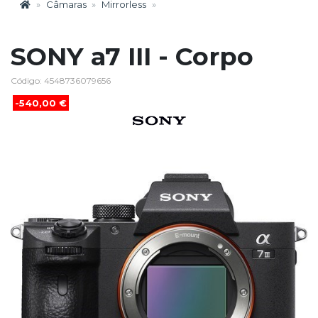
Câmaras
Mirrorless
SONY a7 III - Corpo
Código: 4548736079656
-540,00 €