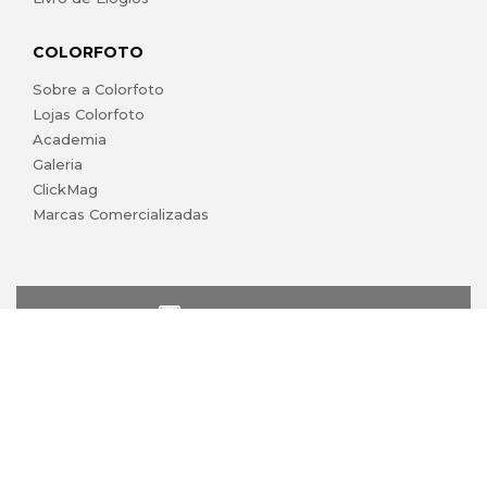
COLORFOTO
Sobre a Colorfoto
Lojas Colorfoto
Academia
Galeria
ClickMag
Marcas Comercializadas
lojaonline@colorfoto.pt
© 2026 COLORFOTO marca comercial da Barreiros da Silva,
Lda. Todos os direitos reservados