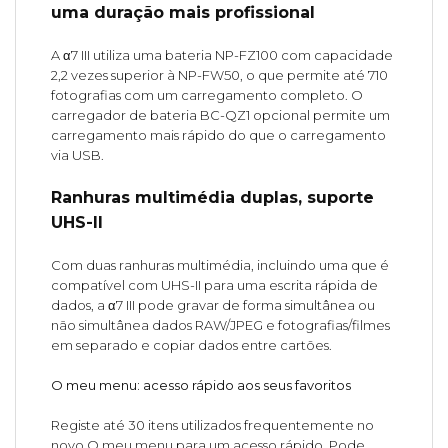
uma duração mais profissional
A α7 III utiliza uma bateria NP-FZ100 com capacidade
2,2 vezes superior à NP-FW50, o que permite até 710
fotografias com um carregamento completo. O
carregador de bateria BC-QZ1 opcional permite um
carregamento mais rápido do que o carregamento
via USB.
Ranhuras multimédia duplas, suporte
UHS-II
Com duas ranhuras multimédia, incluindo uma que é
compatível com UHS-II para uma escrita rápida de
dados, a α7 III pode gravar de forma simultânea ou
não simultânea dados RAW/JPEG e fotografias/filmes
em separado e copiar dados entre cartões.
O meu menu: acesso rápido aos seus favoritos
Registe até 30 itens utilizados frequentemente no
novo O meu menu para um acesso rápido. Pode