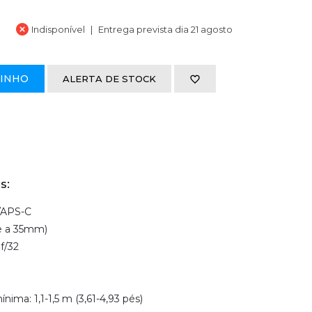
Indisponível
Entrega prevista dia 21 agosto
RINHO
ALERTA DE STOCK
s:
/APS-C
e a 35mm)
 f/32
ima: 1,1-1,5 m (3,61-4,93 pés)