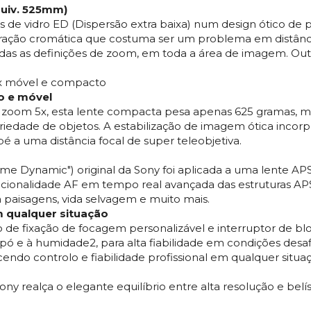
uiv. 525mm)
 de vidro ED (Dispersão extra baixa) num design ótico de
ração cromática que costuma ser um problema em distâncias
odas as definições de zoom, em toda a área de imagem. O
x móvel e compacto
o e móvel
zoom 5x, esta lente compacta pesa apenas 625 gramas, 
ariedade de objetos. A estabilização de imagem ótica inco
é a uma distância focal de super teleobjetiva.
eme Dynamic") original da Sony foi aplicada a uma lente A
funcionalidade AF em tempo real avançada das estruturas A
 paisagens, vida selvagem e muito mais.
m qualquer situação
ão de fixação de focagem personalizável e interruptor de 
pó e à humidade2, para alta fiabilidade em condições desa
cendo controlo e fiabilidade profissional em qualquer situa
Sony realça o elegante equilíbrio entre alta resolução e b