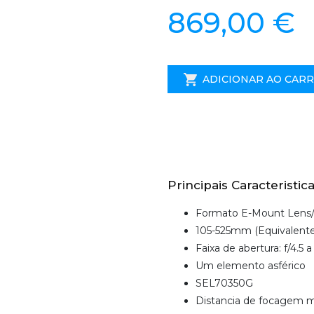
869,00 €
ADICIONAR AO CAR
Principais Caracteristica
Formato E-Mount Lens
105-525mm (Equivalent
Faixa de abertura: f/4.5 a
Um elemento asférico
SEL70350G
Distancia de focagem mín