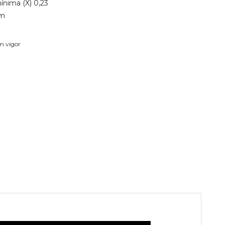
ínima (X) 0,23
mm
em vigor