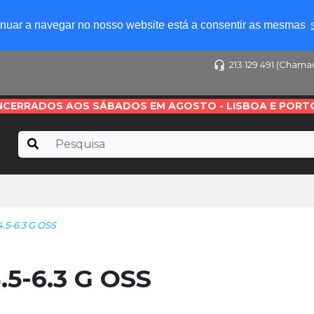
tinuar a navegar no nosso website está a consentir as mesmas
213 129 491 (Chama
NCERRADOS AOS SÁBADOS EM AGOSTO - LISBOA E PORT
.5-6.3 G OSS
5-6.3 G OSS