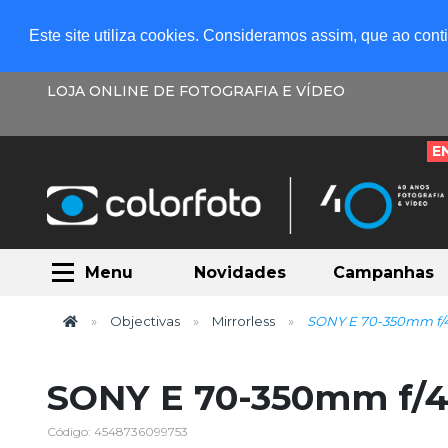
Este site utiliza cookies. Consideramos assim, que ao con
LOJA ONLINE DE FOTOGRAFIA E VÍDEO
E
Menu
Novidades
Campanhas
Objectivas
Mirrorless
SONY E 70-350mm f/4
SONY E 70-350mm f/4.
Código: 4548736099753