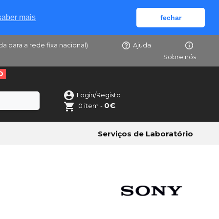
saber mais
fechar
da para a rede fixa nacional)
Ajuda
Sobre nós
O
Login/Registo
0€
0 item -
Serviços de Laboratório