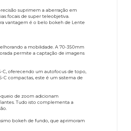
 precisão suprimem a aberração em
 focais de super teleobjetiva.
utra vantagem é o belo bokeh de Lente
melhorando a mobilidade. A 70-350mm
rporada permite a captação de imagens
PS-C, oferecendo um autofocus de topo,
PS-C compactas, este é um sistema de
bloqueio de zoom adicionam
fiantes. Tudo isto complementa a
ção.
elíssimo bokeh de fundo, que aprimoram