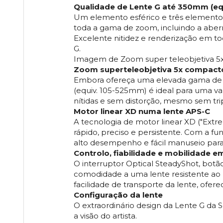
Qualidade de Lente G até 350mm (eq
Um elemento esférico e três elementos
toda a gama de zoom, incluindo a aber
Excelente nitidez e renderização em t
G.
Imagem de Zoom super teleobjetiva 5
Zoom superteleobjetiva 5x compact
Embora ofereça uma elevada gama de 
(equiv. 105-525mm) é ideal para uma v
nítidas e sem distorção, mesmo sem trip
Motor linear XD numa lente APS-C
A tecnologia de motor linear XD ("Extr
rápido, preciso e persistente. Com a 
alto desempenho e fácil manuseio para
Controlo, fiabilidade e mobilidade e
O interruptor Optical SteadyShot, bot
comodidade a uma lente resistente ao 
facilidade de transporte da lente, ofere
Configuração da lente
O extraordinário design da Lente G da 
a visão do artista.