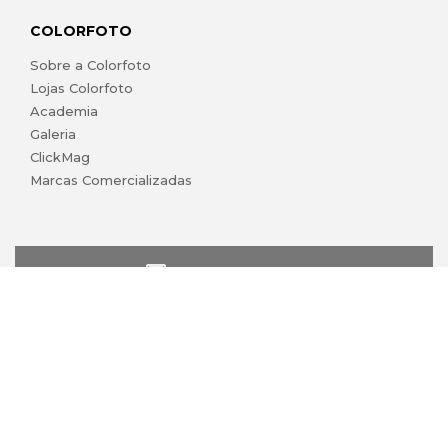
COLORFOTO
Sobre a Colorfoto
Lojas Colorfoto
Academia
Galeria
ClickMag
Marcas Comercializadas
lojaonline@colorfoto.pt
© 2026 COLORFOTO marca comercial da Barreiros da Silva,
Lda. Todos os direitos reservados