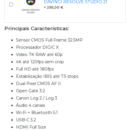
DAVINCI RESOLVE STUDIO 21
+ 295,00 €
Principais Caracteristicas:
Sensor CMOS Full-Frame 32.5MP
Processador DIGIC X
Vídeo 7K RAW até 60p
4K até 120fps sem crop
Full HD até 180fps
Estabilização IBIS até 7.5 stops
Dual Pixel CMOS AF II
Open Gate 3:2
Canon Log 2 / Log 3
Áudio 4 canais
Wi-Fi + Bluetooth 5.1
USB-C 3.2
HDMI Full Size