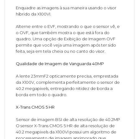
Enquadre as imagens à sua maneira usando o visor
híbrido da X100VI.
Alterne entre o EVF, mostrando o que o sensor vê, e
o OVF, que também mostra o que está fora do
quadro. Uma opção de Exibição de Imagem OVF
permite que você veja uma imagem após ter sido
feita, seja em tela cheia ou no canto do visor.
Qualidade de Imagem de Vanguarda 40MP
A lente 23mmF2 opticamente precisa, emprestada
da X100V, complementa perfeitamente o sensor de
40.2 megapixels, entregando nitidez de borda a
borda em todo o quadro.
X-Trans CMOS 5 HR
Sensor de imagem BSI de alta resolução de 40.2MP
O sensor X-Trans CMOS 5 HR de alta resolução de
40.2 megapixels da X100VI possui um algoritmo de
processamento de imagem aprimorado que