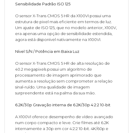
Sensibilidade Padrão ISO 125
O sensor X-Trans CMOS 5 HR da X100VI possui uma
estrutura de pixel mais eficiente em termos de luz.
Um ajuste de ISO 125, que no modelo anterior, X100V,
era apenas uma opção de sensibilidade estendida,
agora está disponível nativamente na X100VI.
Nível S/N / Potência em Baixa Luz
O sensor X-Trans CMOS 5 HR de alta resolução de
40.2 megapixels possui um algoritmo de
processamento de imagem aprimorado que
aumenta a resolução sem comprometer a relação
sinal-ruído. Uma qualidade de imagem
surpreendente está na palma da sua mão.
6.2K/30p Gravação interna de 6.2K/30p 4:2:2 10-bit
A X100VI oferece desempenho de vídeo avançado
num corpo compacto e leve. Crie filmes até 6.2K
internamente a 30p em cor 4:2:2 10-bit. 4K/60p e