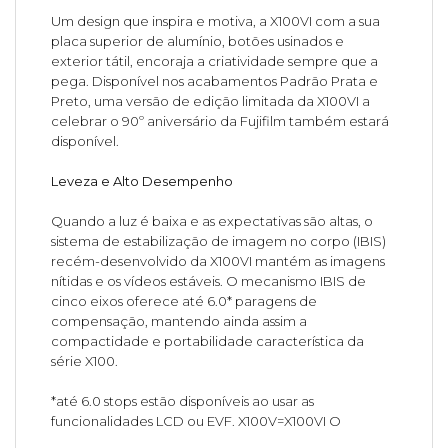
Um design que inspira e motiva, a X100VI com a sua
placa superior de alumínio, botões usinados e
exterior tátil, encoraja a criatividade sempre que a
pega. Disponível nos acabamentos Padrão Prata e
Preto, uma versão de edição limitada da X100VI a
celebrar o 90º aniversário da Fujifilm também estará
disponível.
Leveza e Alto Desempenho
Quando a luz é baixa e as expectativas são altas, o
sistema de estabilização de imagem no corpo (IBIS)
recém-desenvolvido da X100VI mantém as imagens
nítidas e os vídeos estáveis. O mecanismo IBIS de
cinco eixos oferece até 6.0* paragens de
compensação, mantendo ainda assim a
compactidade e portabilidade característica da
série X100.
*até 6.0 stops estão disponíveis ao usar as
funcionalidades LCD ou EVF. X100V=X100VI O