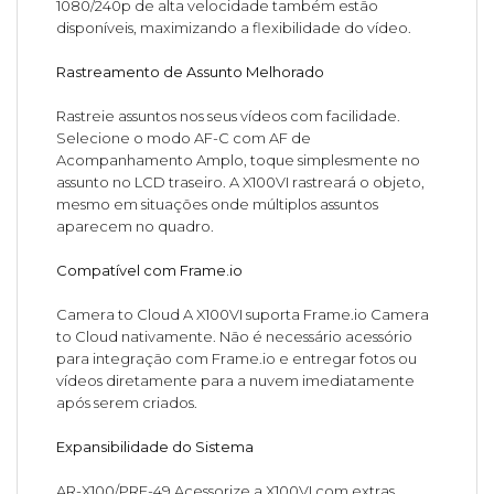
1080/240p de alta velocidade também estão
disponíveis, maximizando a flexibilidade do vídeo.
Rastreamento de Assunto Melhorado
Rastreie assuntos nos seus vídeos com facilidade.
Selecione o modo AF-C com AF de
Acompanhamento Amplo, toque simplesmente no
assunto no LCD traseiro. A X100VI rastreará o objeto,
mesmo em situações onde múltiplos assuntos
aparecem no quadro.
Compatível com Frame.io
Camera to Cloud A X100VI suporta Frame.io Camera
to Cloud nativamente. Não é necessário acessório
para integração com Frame.io e entregar fotos ou
vídeos diretamente para a nuvem imediatamente
após serem criados.
Expansibilidade do Sistema
AR-X100/PRF-49 Acessorize a X100VI com extras