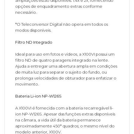
ampliações estão disponíveis: 1.4x e 2x, fornecendo
opções de enquadramento extras conforme
necessário.
*O Teleconversor Digital não opera em todos os
modos disponíveis.
Filtro ND Integrado
Ideal para uso em fotos e vídeos, a X100VI possui um
filtro ND de quatro paragens integrado na lente.
Ajuda a entregar uma abertura ampla em condições
de muita luz para separar o sujeito do fundo, ou
prolonga velocidades de obturador para enfatizar o
movimento.
Bateria Li-ion NP-W126S
A X100VI é fornecida com a bateria recarregável li-
ion NP-W126S. Apesar das funções extras disponíveis
na câmara, a vida útil da bateria permanece
aproximadamente 450* quadros; o mesmo nível do
modelo anterior, X100V.