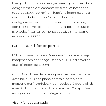
Design Último para Operação Analógica Ecoando o
design clássico das câmaras de filme, os botões no
topo da X100VI combinam funcionalidade essencial
com liberdade criativa. Veja ou altere as
configurações da câmara a qualquer momento, com
controles de velocidade do obturador, abertura e
ISO todos instantaneamente acessíveis – tal como
estavam na X100V.
LCD de 1.62 milhões de pontos
LCD Inclinável de Duas Direções Componha e veja
imagens com confiança usando o LCD inclinável de
duas direções da X100VI.
Com 1.62 milhões de pontos para precisão de cor e
detalhe, o LCD fica plano contra o corpo para
manter o perfil perfeito. A composição é agora ainda
mais fácil com a inclinação da tela de 45° disponível
ao segurar a câmara em ângulos altos.
Visor Híbrido Avançado