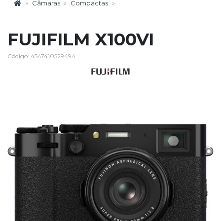
Câmaras
Compactas
FUJIFILM X100VI
Código: 4547410529494