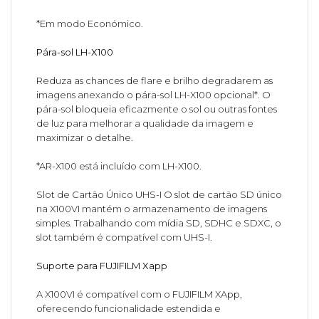
*Em modo Económico.
Pára-sol LH-X100
Reduza as chances de flare e brilho degradarem as
imagens anexando o pára-sol LH-X100 opcional*. O
pára-sol bloqueia eficazmente o sol ou outras fontes
de luz para melhorar a qualidade da imagem e
maximizar o detalhe.
*AR-X100 está incluído com LH-X100.
Slot de Cartão Único UHS-I O slot de cartão SD único
na X100VI mantém o armazenamento de imagens
simples. Trabalhando com mídia SD, SDHC e SDXC, o
slot também é compatível com UHS-I.
Suporte para FUJIFILM Xapp
A X100VI é compatível com o FUJIFILM XApp,
oferecendo funcionalidade estendida e