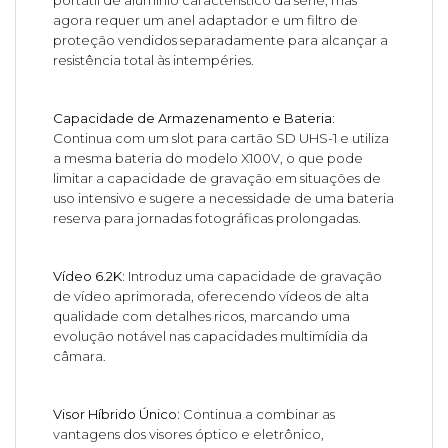
portátil de alumínio característico da série, mas
agora requer um anel adaptador e um filtro de
proteção vendidos separadamente para alcançar a
resistência total às intempéries.
Capacidade de Armazenamento e Bateria:
Continua com um slot para cartão SD UHS-1 e utiliza
a mesma bateria do modelo X100V, o que pode
limitar a capacidade de gravação em situações de
uso intensivo e sugere a necessidade de uma bateria
reserva para jornadas fotográficas prolongadas.
Vídeo 6.2K:
Introduz uma capacidade de gravação
de vídeo aprimorada, oferecendo vídeos de alta
qualidade com detalhes ricos, marcando uma
evolução notável nas capacidades multimídia da
câmara.
Visor Híbrido Único:
Continua a combinar as
vantagens dos visores óptico e eletrônico,