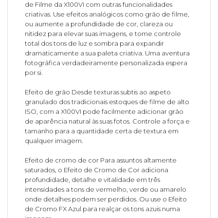
de Filme da X100VI com outras funcionalidades
criativas. Use efeitos analógicos como grão de filme,
ou aumente a profundidade de cor, clareza ou
nitidez para elevar suas imagens, e tome controle
total dos tons de luz e sombra para expandir
dramaticamente a sua paleta criativa. Uma aventura
fotográfica verdadeiramente personalizada espera
por si.
Efeito de grão Desde texturas subtis ao aspeto
granulado dos tradicionais estoques de filme de alto
ISO, com a X100VI pode facilmente adicionar grão
de aparência natural às suas fotos. Controle a força e
tamanho para a quantidade certa de textura em
qualquer imagem.
Efeito de cromo de cor Para assuntos altamente
saturados, o Efeito de Cromo de Cor adiciona
profundidade, detalhe e vitalidade em três
intensidades a tons de vermelho, verde ou amarelo
onde detalhes podem ser perdidos. Ou use o Efeito
de Cromo FX Azul para realçar os tons azuis numa