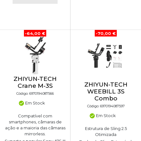
-64,00 €
-70,00 €
ZHIYUN-TECH
ZHIYUN-TECH
Crane M-3S
WEEBILL 3S
Código: 6970194087566
Combo
Em Stock
Código: 6970194087597
Em Stock
Compatível com
smartphones, câmaras de
ação e a maioria das câmaras
Estrutura de Sling 2.5
mirrorless.
Otimizada
Suporta a popular Sony A7S III