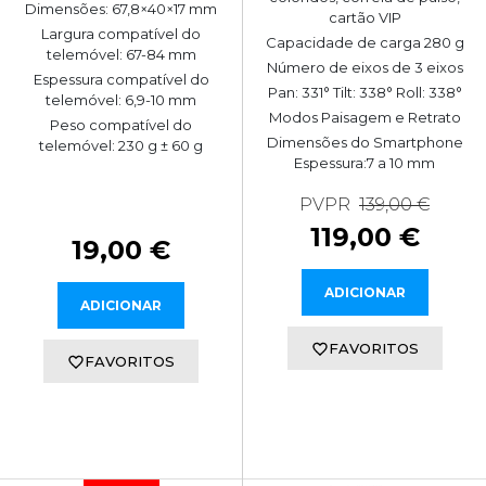
Dimensões: 67,8×40×17 mm
cartão VIP
Largura compatível do
Capacidade de carga 280 g
telemóvel: 67-84 mm
Número de eixos de 3 eixos
Espessura compatível do
Pan: 331° Tilt: 338° Roll: 338°
telemóvel: 6,9-10 mm
Modos Paisagem e Retrato
Peso compatível do
Dimensões do Smartphone
telemóvel: 230 g ± 60 g
Espessura:7 a 10 mm
PVPR
139,00 €
119,00 €
19,00 €
ADICIONAR
ADICIONAR
FAVORITOS
FAVORITOS