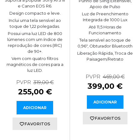
Punho de Sling Extensível,
e Canon EOS R6.
Apoio de Pulso
Design compacto e leve.
Luz de Preenchimento
Integrada de 1000 Lux
Inclui uma tela sensível ao
toque de 1,22 polegadas.
Até 11,5 Horas de
Funcionamento
Possui uma luz LED de 800
lúmenes com um índice de
Tela sensível ao toque de
reprodução de cores (IRC)
0,96", Obturador Bluetooth
de 90+.
Liberação Rápida, Troca de
Vem com quatro filtros
Paisagem/Retrato
magnéticos de cores para a
luz LED.
PVPR
469,00 €
PVPR
319,00 €
399,00 €
255,00 €
ADICIONAR
ADICIONAR
FAVORITOS
FAVORITOS