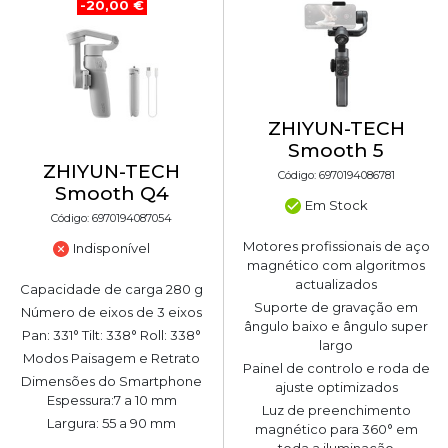
-20,00 €
ZHIYUN-TECH
Smooth 5
ZHIYUN-TECH
Código: 6970194086781
Smooth Q4
Em Stock
Código: 6970194087054
Motores profissionais de aço
Indisponível
magnético com algoritmos
actualizados
Capacidade de carga 280 g
Suporte de gravação em
Número de eixos de 3 eixos
ângulo baixo e ângulo super
Pan: 331° Tilt: 338° Roll: 338°
largo
Modos Paisagem e Retrato
Painel de controlo e roda de
Dimensões do Smartphone
ajuste optimizados
Espessura:7 a 10 mm
Luz de preenchimento
Largura: 55 a 90 mm
magnético para 360° em
toda a iluminação