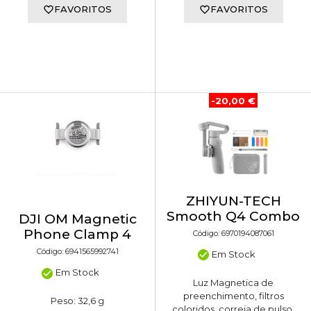
FAVORITOS
FAVORITOS
-20,00 €
ZHIYUN-TECH
Smooth Q4 Combo
DJI OM Magnetic
Phone Clamp 4
Código: 6970194087061
Código: 6941565992741
Em Stock
Em Stock
Luz Magnetica de
preenchimento, filtros
Peso: 32,6 g
coloridos, correia de pulso,