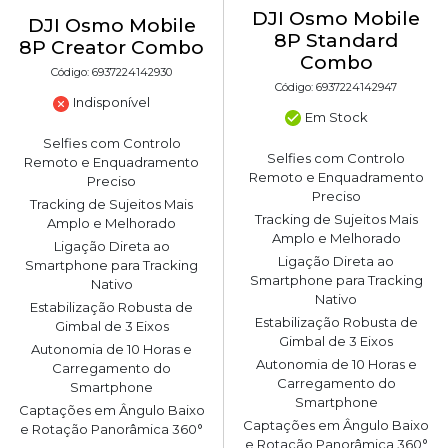
DJI Osmo Mobile
DJI Osmo Mobile
8P Standard
8P Creator Combo
Combo
Código: 6937224142930
Código: 6937224142947
Indisponível
Em Stock
Selfies com Controlo
Selfies com Controlo
Remoto e Enquadramento
Remoto e Enquadramento
Preciso
Preciso
Tracking de Sujeitos Mais
Tracking de Sujeitos Mais
Amplo e Melhorado
Amplo e Melhorado
Ligação Direta ao
Ligação Direta ao
Smartphone para Tracking
Smartphone para Tracking
Nativo
Nativo
Estabilização Robusta de
Estabilização Robusta de
Gimbal de 3 Eixos
Gimbal de 3 Eixos
Autonomia de 10 Horas e
Autonomia de 10 Horas e
Carregamento do
Carregamento do
Smartphone
Smartphone
Captações em Ângulo Baixo
Captações em Ângulo Baixo
e Rotação Panorâmica 360°
e Rotação Panorâmica 360°