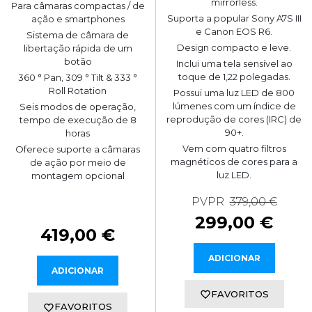
mirrorless.
Para câmaras compactas / de
Suporta a popular Sony A7S III
ação e smartphones
e Canon EOS R6.
Sistema de câmara de
Design compacto e leve.
libertação rápida de um
botão
Inclui uma tela sensível ao
toque de 1,22 polegadas.
360 ° Pan, 309 ° Tilt & 333 °
Roll Rotation
Possui uma luz LED de 800
lúmenes com um índice de
Seis modos de operação,
reprodução de cores (IRC) de
tempo de execução de 8
90+.
horas
Vem com quatro filtros
Oferece suporte a câmaras
magnéticos de cores para a
de ação por meio de
luz LED.
montagem opcional
PVPR
379,00 €
299,00 €
419,00 €
ADICIONAR
ADICIONAR
FAVORITOS
FAVORITOS