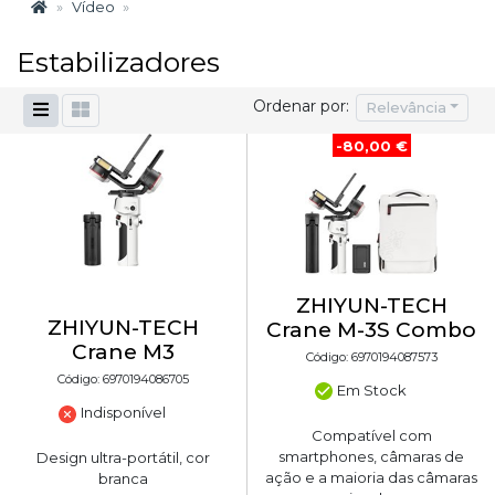
Vídeo
Estabilizadores
Ordenar por:
Relevância
-80,00 €
ZHIYUN-TECH
ZHIYUN-TECH
Crane M-3S Combo
Crane M3
Código: 6970194087573
Código: 6970194086705
Em Stock
Indisponível
Compatível com
smartphones, câmaras de
Design ultra-portátil, cor
ação e a maioria das câmaras
branca