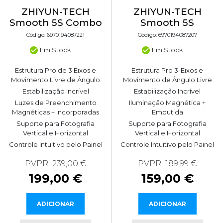
ZHIYUN-TECH
ZHIYUN-TECH
Smooth 5S Combo
Smooth 5S
Código: 6970194087221
Código: 6970194087207
Em Stock
Em Stock
Estrutura Pro de 3 Eixos e
Estrutura Pro 3-Eixos e
Movimento Livre de Ângulo
Movimento de Ângulo Livre
Estabilização Incrível
Estabilização Incrível
Luzes de Preenchimento
Iluminação Magnética +
Magnéticas + Incorporadas
Embutida
Suporte para Fotografia
Suporte para Fotografia
Vertical e Horizontal
Vertical e Horizontal
Controle Intuitivo pelo Painel
Controle Intuitivo pelo Painel
PVPR
239,00 €
PVPR
189,99 €
199,00 €
159,00 €
ADICIONAR
ADICIONAR