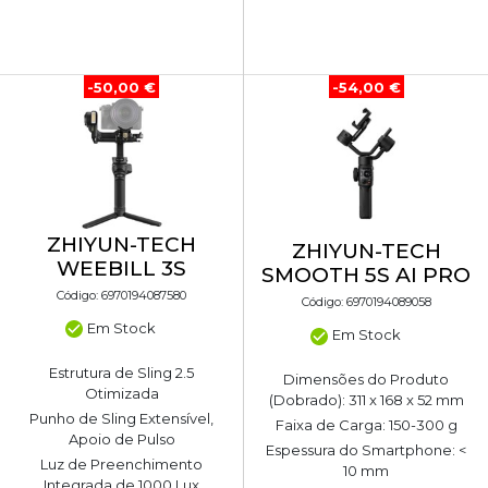
-50,00 €
-54,00 €
ZHIYUN-TECH
ZHIYUN-TECH
WEEBILL 3S
SMOOTH 5S AI PRO
Código: 6970194087580
Código: 6970194089058
Em Stock
Em Stock
Estrutura de Sling 2.5
Dimensões do Produto
Otimizada
(Dobrado): 311 x 168 x 52 mm
Punho de Sling Extensível,
Faixa de Carga: 150-300 g
Apoio de Pulso
Espessura do Smartphone: <
Luz de Preenchimento
10 mm
Integrada de 1000 Lux