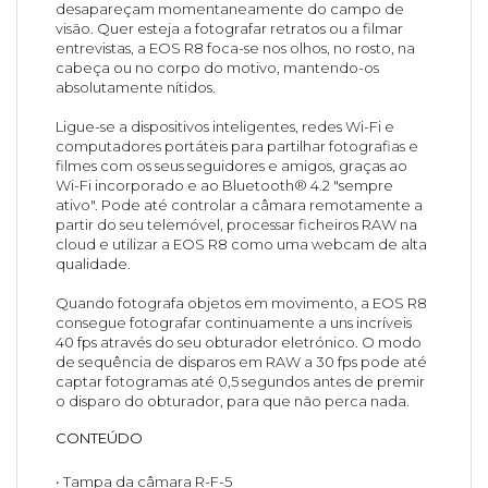
desapareçam momentaneamente do campo de
visão. Quer esteja a fotografar retratos ou a filmar
entrevistas, a EOS R8 foca-se nos olhos, no rosto, na
cabeça ou no corpo do motivo, mantendo-os
absolutamente nítidos.
Ligue-se a dispositivos inteligentes, redes Wi-Fi e
computadores portáteis para partilhar fotografias e
filmes com os seus seguidores e amigos, graças ao
Wi-Fi incorporado e ao Bluetooth® 4.2 "sempre
ativo". Pode até controlar a câmara remotamente a
partir do seu telemóvel, processar ficheiros RAW na
cloud e utilizar a EOS R8 como uma webcam de alta
qualidade.
Quando fotografa objetos em movimento, a EOS R8
consegue fotografar continuamente a uns incríveis
40 fps através do seu obturador eletrónico. O modo
de sequência de disparos em RAW a 30 fps pode até
captar fotogramas até 0,5 segundos antes de premir
o disparo do obturador, para que não perca nada.
CONTEÚDO
• Tampa da câmara R-F-5