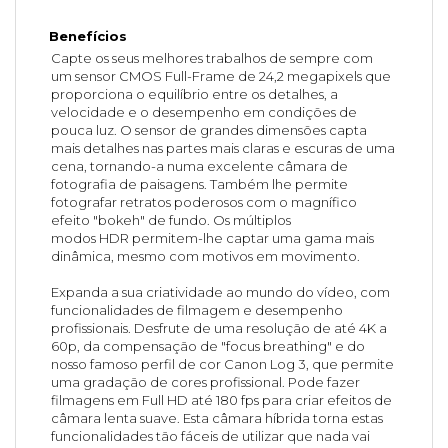
Benefícios
Capte os seus melhores trabalhos de sempre com
um sensor CMOS Full-Frame de 24,2 megapixels que
proporciona o equilíbrio entre os detalhes, a
velocidade e o desempenho em condições de
pouca luz. O sensor de grandes dimensões capta
mais detalhes nas partes mais claras e escuras de uma
cena, tornando-a numa excelente câmara de
fotografia de paisagens. Também lhe permite
fotografar retratos poderosos com o magnífico
efeito "bokeh" de fundo. Os múltiplos
modos HDR permitem-lhe captar uma gama mais
dinâmica, mesmo com motivos em movimento.
Expanda a sua criatividade ao mundo do vídeo, com
funcionalidades de filmagem e desempenho
profissionais. Desfrute de uma resolução de até 4K a
60p, da compensação de "focus breathing" e do
nosso famoso perfil de cor Canon Log 3, que permite
uma gradação de cores profissional. Pode fazer
filmagens em Full HD até 180 fps para criar efeitos de
câmara lenta suave. Esta câmara híbrida torna estas
funcionalidades tão fáceis de utilizar que nada vai