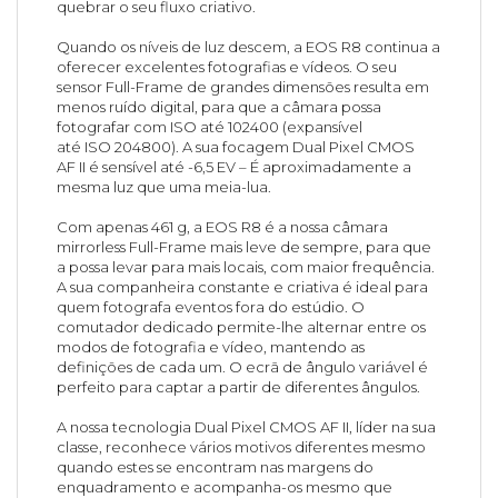
quebrar o seu fluxo criativo.
Quando os níveis de luz descem, a EOS R8 continua a
oferecer excelentes fotografias e vídeos. O seu
sensor Full-Frame de grandes dimensões resulta em
menos ruído digital, para que a câmara possa
fotografar com ISO até 102400 (expansível
até ISO 204800). A sua focagem Dual Pixel CMOS
AF II é sensível até -6,5 EV – É aproximadamente a
mesma luz que uma meia-lua.
Com apenas 461 g, a EOS R8 é a nossa câmara
mirrorless Full-Frame mais leve de sempre, para que
a possa levar para mais locais, com maior frequência.
A sua companheira constante e criativa é ideal para
quem fotografa eventos fora do estúdio. O
comutador dedicado permite-lhe alternar entre os
modos de fotografia e vídeo, mantendo as
definições de cada um. O ecrã de ângulo variável é
perfeito para captar a partir de diferentes ângulos.
A nossa tecnologia Dual Pixel CMOS AF II, líder na sua
classe, reconhece vários motivos diferentes mesmo
quando estes se encontram nas margens do
enquadramento e acompanha-os mesmo que