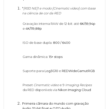
*
[R3D NE]
1 e modo [Cinematic video] com base
na ciência de cor da RED
Gravação interna RAW de 12-bit: até
6K/59,94p
e
4K/119,88p
ISO de base dupla:
800 / 6400
Gama dinâmica:
15+ stops
Suporte para
Log3G10
e
REDWideGamutRGB
Preset
Cinematic video
e 9
Imaging Recipes
da RED disponíveis via
Nikon Imaging Cloud
Primeira câmara do mundo com gravação
áudio 32-bit float e OZO Audio