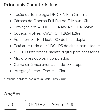
Principais Caracteristicas:
Fusão da Tecnologia RED + Nikon Cinema
Câmara de Cinema Full-Frame Z-Mount 6K
Gravação em REDCODE RAW R3D + N-RAW
Codecs ProRes RAW/HQ, H.265/H.264
Áudio em 32-Bit Float, ISO de base dupla
Ecrã articulado de 4" DCI-P3 de alta luminosidade
3D LUTs integradas, sapata digital para acessórios
Microfones duplos incorporados
Gama dinâmica anunciada de 15+ stops
Integração com Frame.io Cloud
* Preços incluem IVA à taxa (legal) em vigor
Opções:
ZR
ZR + Z 24-70mm f/4 S