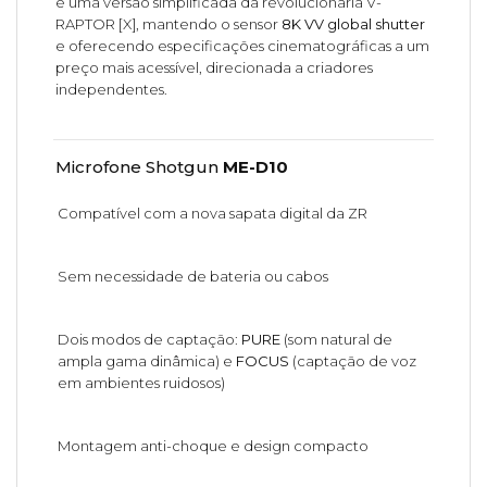
é uma versão simplificada da revolucionária V-
RAPTOR [X], mantendo o sensor
8K VV global shutter
e oferecendo especificações cinematográficas a um
preço mais acessível, direcionada a criadores
independentes.
Microfone Shotgun
ME-D10
Compatível com a nova sapata digital da ZR
Sem necessidade de bateria ou cabos
Dois modos de captação:
PURE
(som natural de
ampla gama dinâmica) e
FOCUS
(captação de voz
em ambientes ruidosos)
Montagem anti-choque e design compacto