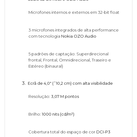
Microfones internos e externos em 32-bit float
3 microfones integrados de alta performance
com tecnologia
Nokia OZO Audio
5 padrões de captação: Superdirecional
frontal, Frontal, Omnidirecional, Traseiro e
Estéreo (binaural)
Ecrã de 4,0" (˜10,2 cm) com alta visibilidade
Resolução:
3,07 M pontos
Brilho:
1000 nits (cd/m²)
Cobertura total do espaço de cor
DCI-P3