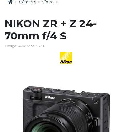
Câmaras
Vídeo
NIKON ZR + Z 24-
70mm f/4 S
Código: 4960759919731