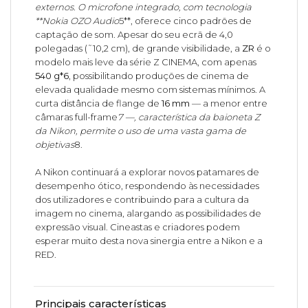
externos. O microfone integrado, com tecnologia
**Nokia OZO Audio
5**, oferece cinco padrões de
captação de som. Apesar do seu ecrã de 4,0
polegadas (˜10,2 cm), de grande visibilidade, a
ZR
é o
modelo mais leve da série Z CINEMA, com apenas
540 g*6
, possibilitando produções de cinema de
elevada qualidade mesmo com sistemas mínimos. A
curta distância de flange de
16 mm
— a menor entre
câmaras full-frame
7 —, característica da baioneta Z
da Nikon, permite o uso de uma vasta gama de
objetivas
8.
A Nikon continuará a explorar novos patamares de
desempenho ótico, respondendo às necessidades
dos utilizadores e contribuindo para a cultura da
imagem no cinema, alargando as possibilidades de
expressão visual. Cineastas e criadores podem
esperar muito desta nova sinergia entre a Nikon e a
RED.
Principais características